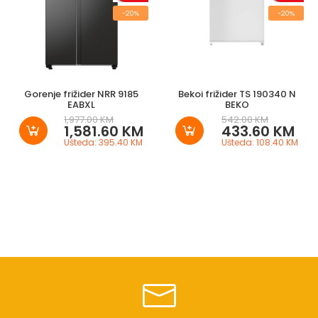
-20%
-20%
Gorenje frižider NRR 9185
Bekoi frižider TS 190340 N
EABXL
BEKO
1,977.00 KM
542.00 KM
1,581.60 KM
433.60 KM
Ušteda: 395.40 KM
Ušteda: 108.40 KM