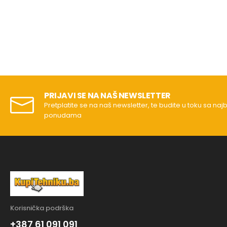
PRIJAVI SE NA NAŠ NEWSLETTER
Pretplatite se na naš newsletter, te budite u toku sa naj
ponudama
Korisnička podrška
+387 61 091 091