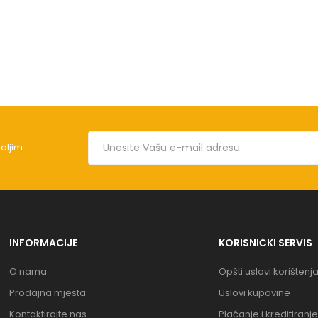
boljim
INFORMACIJE
KORISNIČKI SERVIS
O nama
Opšti uslovi korištenj
Prodajna mjesta
Uslovi kupovine
Kontaktirajte nas
Plaćanje i kreditiranje