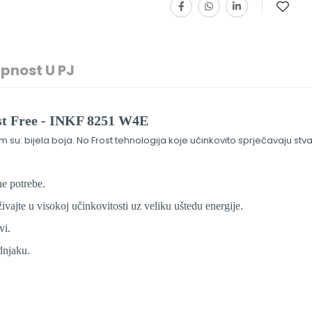
pnost U PJ
ost Free - INKF 8251 W4E
 su: bijela boja. No Frost tehnologija koje učinkovito sprječavaju st
ne potrebe.
vajte u visokoj učinkovitosti uz veliku uštedu energije.
vi.
dnjaku.