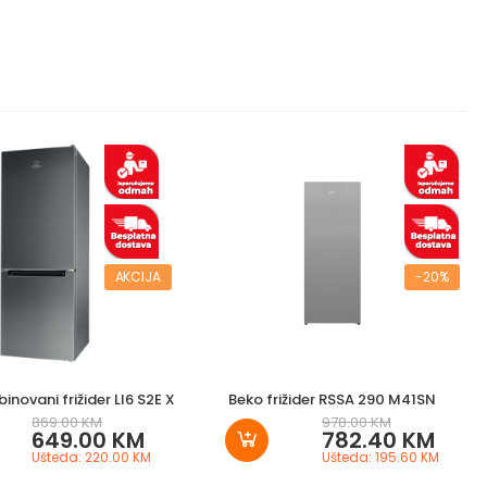
AKCIJA
-20%
inovani frižider LI6 S2E X
Beko frižider RSSA 290 M41SN
869.00 KM
978.00 KM
649.00 KM
782.40 KM
Ušteda: 220.00 KM
Ušteda: 195.60 KM