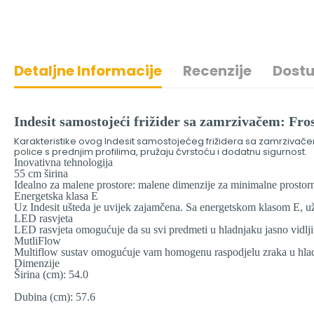
Detaljne Informacije
Recenzije
Dostu
Indesit samostojeći frižider sa zamrzivačem: Fr
Karakteristike ovog Indesit samostojećeg frižidera sa zamrzivačem
police s prednjim profilima, pružaju čvrstoću i dodatnu sigurnost.
Inovativna tehnologija
55 cm širina
Idealno za malene prostore: malene dimenzije za minimalne prostor
Energetska klasa E
Uz Indesit ušteda je uvijek zajamčena. Sa energetskom klasom E, uži
LED rasvjeta
LED rasvjeta omogućuje da su svi predmeti u hladnjaku jasno vidlji
MutliFlow
Multiflow sustav omogućuje vam homogenu raspodjelu zraka u hla
Dimenzije
Širina (cm): 54.0
Dubina (cm): 57.6