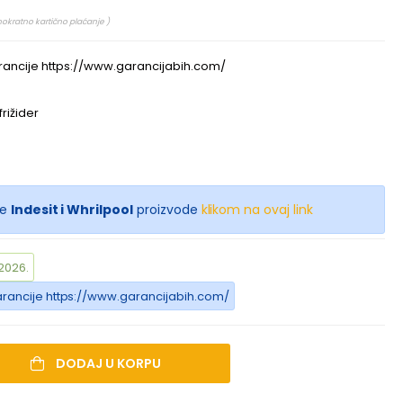
nokratno kartično plaćanje )
rancije https://www.garancijabih.com/
rižider
še
Indesit i Whrilpool
proizvode
klikom na ovaj link
2026.
arancije https://www.garancijabih.com/
DODAJ U KORPU