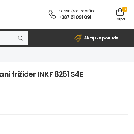
0
Korisnička Podrška
:
+387 61 091 091
Korpa
Akcijske ponude
ni frižider INKF 8251 S4E