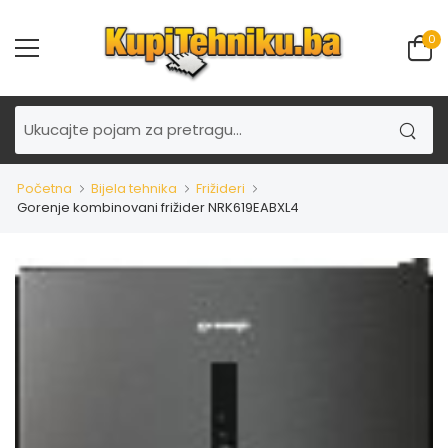
0
Početna
Bijela tehnika
Frižideri
Gorenje kombinovani frižider NRK619EABXL4