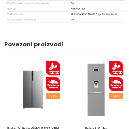
Prekidač za brzo/duboko zamrzavanje
Da
NoFrost
NoFrost Plus
Kruženje zraka
Multiflow 360°: Multi 3D upuhivanje zraka
Štedljivi program EcoMode
Da
Povezani proizvodi
-30%
-30%
Beko frižider GNO 5322 XPN
Beko frižider