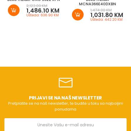
MCNA366E40DXBN
2,123.00 KM
1,486.10 KM
1,474.00 KM
1,031.80 KM
Ušteda: 636.90 KM
Ušteda: 442.20 KM
PRIJAVI SE NA NAŠ NEWSLETTER
Pretplatite se na naš newsletter, te budite u toku sa najboljim
ponudama