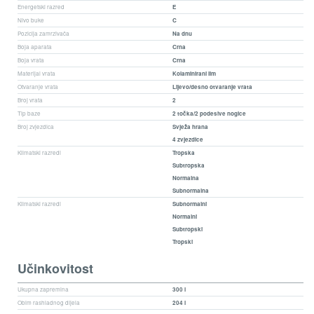
Energetski razred
E
Nivo buke
C
Pozicija zamrzivača
Na dnu
Boja aparata
Crna
Boja vrata
Crna
Materijal vrata
Kolaminirani lim
Otvaranje vrata
Lijevo/desno otvaranje vrata
Broj vrata
2
Tip baze
2 točka/2 podesive nogice
Broj zvjezdica
Svježa hrana
4 zvjezdice
Klimatski razredi
Tropska
Subtropska
Normalna
Subnormalna
Klimatski razredi
Subnormalni
Normalni
Subtropski
Tropski
Učinkovitost
Ukupna zapremina
300 l
Obim rashladnog dijela
204 l