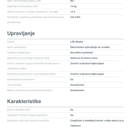
Obim zamrzivačkog dijela: neto
96 l
Kapacitet zamrzavanja (24h)
10 kg
Vrijeme čuvanja u slučaju nestanka el. energije
10 h
Procijenjena godišnja potrošnja vode četveročlanog
242 kWh
domaćinstva
Upravljanje
Displej
LED displej
Način upravljanja
Elektronsko upravljanje na vratima
Indikator temperature
SensoTech prekidač
Upozorenje za predugo otvorena vrata
Alarm za otvorena vrata
Zvučni i svjetlosni signal previsoke temperature u
Zvučni i svjetlosni bijeli signal
rashladnom dijelu
Previsoka temperatura u zamrzivačkom dijelu
Zvučni i svjetlosni bijeli signal
Namjestivost temperature
Da
Odmrzavanje
Automatsko
Mod za odmrzavanje zamrzivačkog dijela
Automatsko
Karakteristike
IonAir s Multiflow 360 °
Da
AdaptTech: Pametni sistem pamćenja
Da
Regulator vlažnosti u posudi za povrće
CrispZone s HumidityControl: velika ladica za povr
vlažnosti