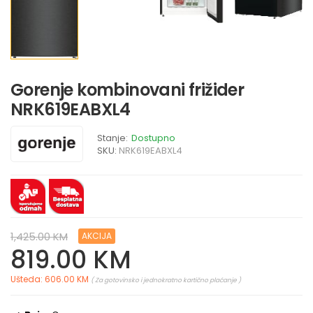
Gorenje kombinovani frižider
NRK619EABXL4
Stanje:
Dostupno
SKU:
NRK619EABXL4
1,425.00 KM
AKCIJA
819.00 KM
Ušteda: 606.00 KM
( Za gotovinsko i jednokratno kartično plaćanje )