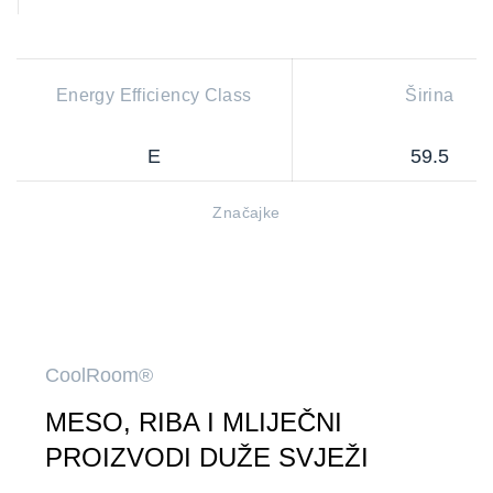
Energy Efficiency Class
Širina
E
59.5
Značajke
CoolRoom®
MESO, RIBA I MLIJEČNI
PROIZVODI DUŽE SVJEŽI