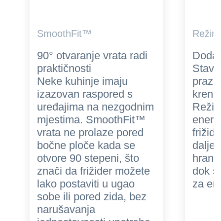
SmoothFit™
Režim
90° otvaranje vrata radi
Dodat
praktičnosti
Stavit
Neke kuhinje imaju
prazn
izazovan raspored s
krene
uređajima na nezgodnim
Režim
mjestima. SmoothFit™
energi
vrata ne prolaze pored
frižid
bočne ploče kada se
dalje 
otvore 90 stepeni, što
hrana
znači da frižider možete
dok š
lako postaviti u ugao
za ene
sobe ili pored zida, bez
narušavanja