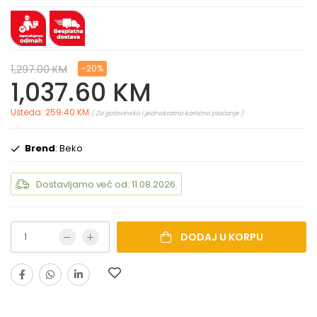
1,297.00 KM
-20%
1,037.60 KM
Ušteda: 259.40 KM
( Za gotovinsko i jednokratno kartično plaćanje )
Brend
: Beko
Dostavljamo već od: 11.08.2026.
DODAJ U KORPU