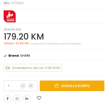
SKU:
HT212EU
224.00 KM
179.20 KM
Ušteda: 44.80 KM
( Za gotovinsko i jednokratno kartično plaćanje )
Brend
: SHARK
Dostavljamo već od: 11.08.2026.
DODAJ U KORPU