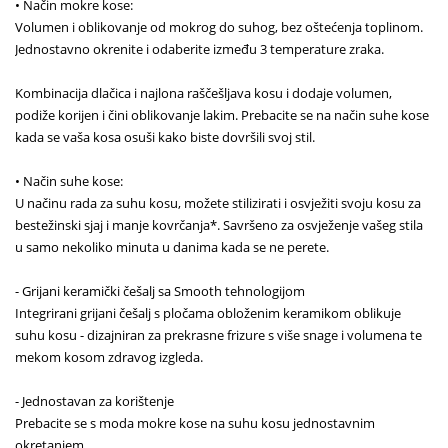
• Način mokre kose:
Volumen i oblikovanje od mokrog do suhog, bez oštećenja toplinom.
Jednostavno okrenite i odaberite između 3 temperature zraka.
Kombinacija dlačica i najlona raščešljava kosu i dodaje volumen,
podiže korijen i čini oblikovanje lakim. Prebacite se na način suhe kose
kada se vaša kosa osuši kako biste dovršili svoj stil.
• Način suhe kose:
U načinu rada za suhu kosu, možete stilizirati i osvježiti svoju kosu za
bestežinski sjaj i manje kovrčanja*. Savršeno za osvježenje vašeg stila
u samo nekoliko minuta u danima kada se ne perete.
- Grijani keramički češalj sa Smooth tehnologijom
Integrirani grijani češalj s pločama obloženim keramikom oblikuje
suhu kosu - dizajniran za prekrasne frizure s više snage i volumena te
mekom kosom zdravog izgleda.
- Jednostavan za korištenje
Prebacite se s moda mokre kose na suhu kosu jednostavnim
okretanjem.