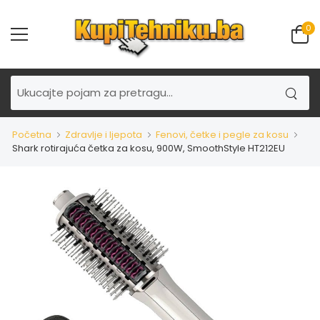
0
Početna
Zdravlje i ljepota
Fenovi, četke i pegle za kosu
Shark rotirajuća četka za kosu, 900W, SmoothStyle HT212EU