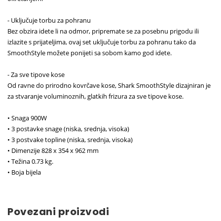
- Uključuje torbu za pohranu
Bez obzira idete li na odmor, pripremate se za posebnu prigodu ili
izlazite s prijateljima, ovaj set uključuje torbu za pohranu tako da
SmoothStyle možete ponijeti sa sobom kamo god idete.
- Za sve tipove kose
Od ravne do prirodno kovrčave kose, Shark SmoothStyle dizajniran je
za stvaranje voluminoznih, glatkih frizura za sve tipove kose.
• Snaga 900W
• 3 postavke snage (niska, srednja, visoka)
• 3 postvake topline (niska, srednja, visoka)
• Dimenzije 828 x 354 x 962 mm
• Težina 0.73 kg.
• Boja bijela
Povezani proizvodi