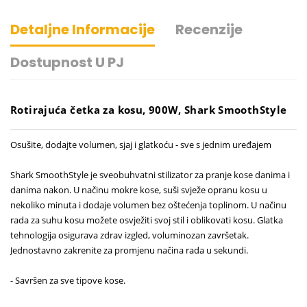
Detaljne Informacije
Recenzije
Dostupnost U PJ
Rotirajuća četka za kosu, 900W, Shark SmoothStyle
Osušite, dodajte volumen, sjaj i glatkoću - sve s jednim uređajem
Shark SmoothStyle je sveobuhvatni stilizator za pranje kose danima i
danima nakon. U načinu mokre kose, suši svježe opranu kosu u
nekoliko minuta i dodaje volumen bez oštećenja toplinom. U načinu
rada za suhu kosu možete osvježiti svoj stil i oblikovati kosu. Glatka
tehnologija osigurava zdrav izgled, voluminozan završetak.
Jednostavno zakrenite za promjenu načina rada u sekundi.
- Savršen za sve tipove kose.