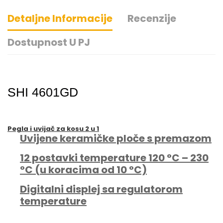
Detaljne Informacije
Recenzije
Dostupnost U PJ
SHI 4601GD
Pegla i uvijač za kosu 2 u 1
Uvijene keramičke ploče s premazom
12 postavki temperature 120 °C – 230
°C (u koracima od 10 °C)
Digitalni displej sa regulatorom
temperature