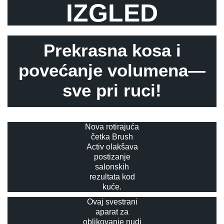
IZGLED
Prekrasna kosa i
povećanje volumena—
sve pri ruci!
Nova rotirajuća
četka Brush
Activ olakšava
postizanje
salonskih
rezultata kod
kuće.
Ovaj svestrani
aparat za
oblikovanje nudi