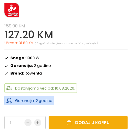
159.00 KM
127.20 KM
Ušteda: 31.80 KM
( Za gotovinsko i jednokratno kartično plaćanje )
Snaga:
1000 W
Garancija:
2 godine
Brend
: Rowenta
Dostavljamo već od: 10.08.2026.
Garancija: 2 godine
DODAJ U KORPU