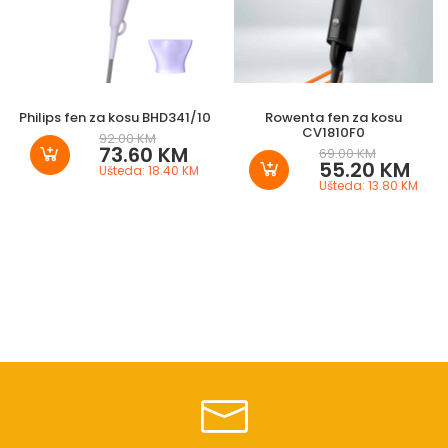
Philips fen za kosu BHD341/10
Rowenta fen za kosu
CV1810F0
92.00 KM
73.60 KM
69.00 KM
55.20 KM
Ušteda: 18.40 KM
Ušteda: 13.80 KM