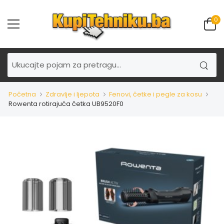
0
Početna
Zdravlje i ljepota
Fenovi, četke i pegle za kosu
Rowenta rotirajuća četka UB9520F0