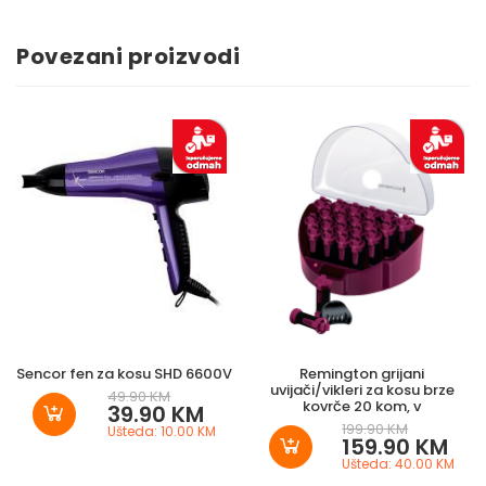
Povezani proizvodi
Sencor fen za kosu SHD 6600V
Remington grijani
uvijači/vikleri za kosu brze
49.90 KM
kovrče 20 kom, v
39.90 KM
199.90 KM
Ušteda: 10.00 KM
159.90 KM
Ušteda: 40.00 KM