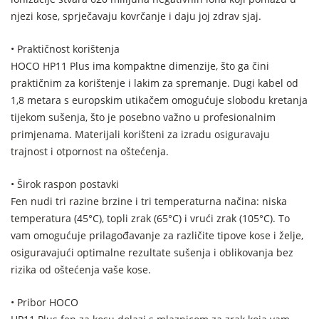
njezi kose, sprječavaju kovrčanje i daju joj zdrav sjaj.
• Praktičnost korištenja
HOCO HP11 Plus ima kompaktne dimenzije, što ga čini
praktičnim za korištenje i lakim za spremanje. Dugi kabel od
1,8 metara s europskim utikačem omogućuje slobodu kretanja
tijekom sušenja, što je posebno važno u profesionalnim
primjenama. Materijali korišteni za izradu osiguravaju
trajnost i otpornost na oštećenja.
• Širok raspon postavki
Fen nudi tri razine brzine i tri temperaturna načina: niska
temperatura (45°C), topli zrak (65°C) i vrući zrak (105°C). To
vam omogućuje prilagođavanje za različite tipove kose i želje,
osiguravajući optimalne rezultate sušenja i oblikovanja bez
rizika od oštećenja vaše kose.
• Pribor HOCO