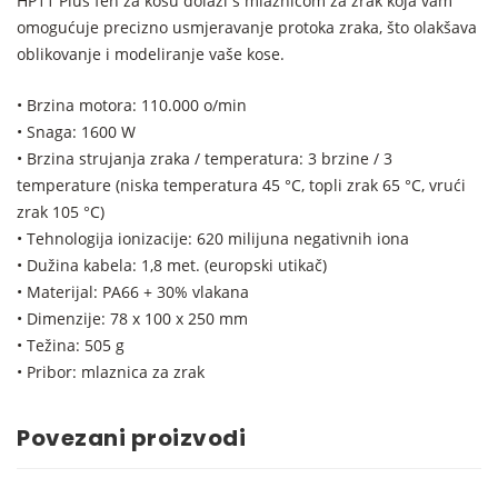
HP11 Plus fen za kosu dolazi s mlaznicom za zrak koja vam
omogućuje precizno usmjeravanje protoka zraka, što olakšava
oblikovanje i modeliranje vaše kose.
• Brzina motora: 110.000 o/min
• Snaga: 1600 W
• Brzina strujanja zraka / temperatura: 3 brzine / 3
temperature (niska temperatura 45 °C, topli zrak 65 °C, vrući
zrak 105 °C)
• Tehnologija ionizacije: 620 milijuna negativnih iona
• Dužina kabela: 1,8 met. (europski utikač)
• Materijal: PA66 + 30% vlakana
• Dimenzije: 78 x 100 x 250 mm
• Težina: 505 g
• Pribor: mlaznica za zrak
Povezani proizvodi