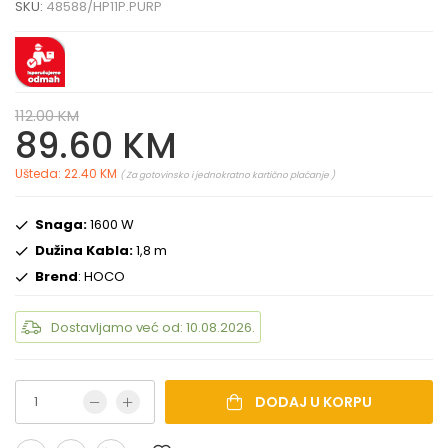
SKU:
48588/HP11P.PURP
112.00 KM
89.60 KM
Ušteda: 22.40 KM
( Za gotovinsko i jednokratno kartično plaćanje )
Snaga:
1600 W
Dužina Kabla:
1,8 m
Brend
: HOCO
Dostavljamo već od: 10.08.2026.
DODAJ U KORPU