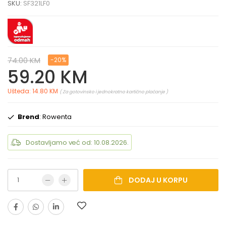
SKU:
SF321LF0
74.00 KM
-20%
59.20 KM
Ušteda: 14.80 KM
( Za gotovinsko i jednokratno kartično plaćanje )
Brend
: Rowenta
Dostavljamo već od: 10.08.2026.
DODAJ U KORPU