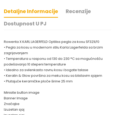
Detaljne Informacije
Recenzije
Dostupnost U PJ
Rowenta X KARL LAGERFELD Optiliss pegla za kosu SF321LF0
• Pegla za kosu u modernom stilu Karla Lagerfelda sa brzim
zagrijavanjem
• Temperatura u rasponu od 130 do 230 °C sa mogućnošću
podešavanja 10 stepeni temperature
• Idealno za svilenkasto ravnu kosu i bogate talase
• Keratin & Glow površina za meku kosu sa blistavim sjajem
• Plutajuće keramičke ploče širine 25 mm
Minisite button image
Banner Image
Značajke
Izuzetan sjaj