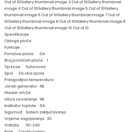
Out of 10Gallery thumbnail image 3 Out of 10Gallery thumbnail
image 4 Out of 10Gallery thumbnail image 5 Out of 10Gallery
thumbnail image 6 Out of 10Gallery thumbnail image 7 Out of
10Gallery thumbnail image 8 Out of 10Gallery thumbnail image 9
Out of 10Gallery thumbnail image 10 Out of 10
Specifikacije
Obloga ploča
Funkcije
Pomične ploče
DA
Broj pomičnih ploča
1
Tip kose
Suha kosa
Spol
Za oba spola
Prilagodljiva temperatura
Jonski generator
NE
Hladan vrh
DA
Ušica za kačenje
NE
Indikator toplote
DA
Sigurnost
Sistem zaključavanja
Vrijeme zagrijavanja
30
Voltaža
110-240
Boje
Crna&crvena