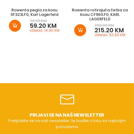
Rowenta pegla za kosu
Rowenta rotirajuća četka za
SF323LF0, Karl Lagerfeld
kosu CF961LF0, KARL
LAGERFELD
74.00 KM
59.20 KM
269.00 KM
215.20 KM
Ušteda: 14.80 KM
Ušteda: 53.80 KM
PRIJAVI SE NA NAŠ NEWSLETTER
Pretplatite se na naš newsletter, te budite u toku sa najboljim
ponudama