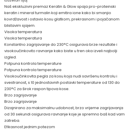
Izuzetan sjaj
Naš ekskluzivni premaz Keratin & Glow spaja pro-proteinski
keratin i mineral turmalin koji emitira ione kako bi smanjio
kovrdžavost i ostavio kosu glatkom, prekrasnom i pojačanom
blistavim sjajem.
Visoka temperatura
Visoka temperatura
Konstantno zagrijavanje do 230°C osigurava brze rezultate i
visokoučinkovito ravnanje kako biste u tren oka izveli najbolji
izgled.
Potpuna kontrola temperature
Potpuna kontrola temperature
Visokoučinkovita pegla za kosu koja nudi savršenu kontrolu i
svestranost, s 10 jednostavnih postavki temperature od 130 do
230°C za širok raspon tipova kose.
Brzo zagrijavanje
Brzo zagrijavanje
Dizajnirano za maksimalnu udobnost, brzo vrijeme zagrijavanja
od 30 sekundi osigurava ravnanje koje je spremno baš kad vam
zatreba.
Efikasnost jednim potezom