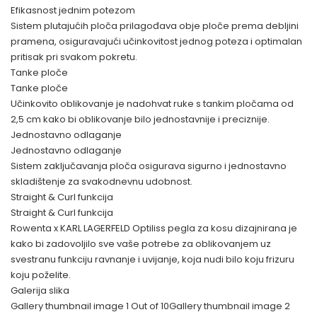
Efikasnost jednim potezom
Sistem plutajućih ploča prilagođava obje ploče prema debljini
pramena, osiguravajući učinkovitost jednog poteza i optimalan
pritisak pri svakom pokretu.
Tanke ploče
Tanke ploče
Učinkovito oblikovanje je nadohvat ruke s tankim pločama od
2,5 cm kako bi oblikovanje bilo jednostavnije i preciznije.
Jednostavno odlaganje
Jednostavno odlaganje
Sistem zaključavanja ploča osigurava sigurno i jednostavno
skladištenje za svakodnevnu udobnost.
Straight & Curl funkcija
Straight & Curl funkcija
Rowenta x KARL LAGERFELD Optiliss pegla za kosu dizajnirana je
kako bi zadovoljilo sve vaše potrebe za oblikovanjem uz
svestranu funkciju ravnanje i uvijanje, koja nudi bilo koju frizuru
koju poželite.
Galerija slika
Gallery thumbnail image 1 Out of 10Gallery thumbnail image 2