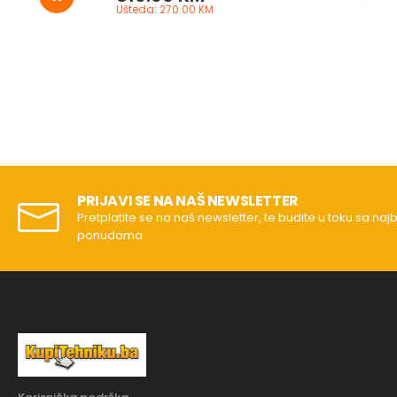
Ušteda: 270.00 KM
PRIJAVI SE NA NAŠ NEWSLETTER
Pretplatite se na naš newsletter, te budite u toku sa naj
ponudama