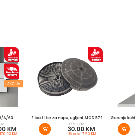
AKCIJA
H/A/60
Elica filter za napu, ugljeni, MOD.57 1.
Gorenje kuh
 KM
37.50 KM
00 KM
30.00 KM
 170.00 KM
Ušteda: 7.50 KM