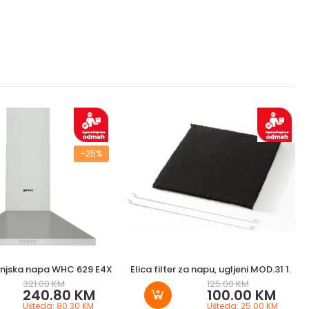
-25%
injska napa WHC 629 E4X
Elica filter za napu, ugljeni MOD.31 1.
321.00 KM
125.00 KM
240.80 KM
100.00 KM
Ušteda: 80.30 KM
Ušteda: 25.00 KM