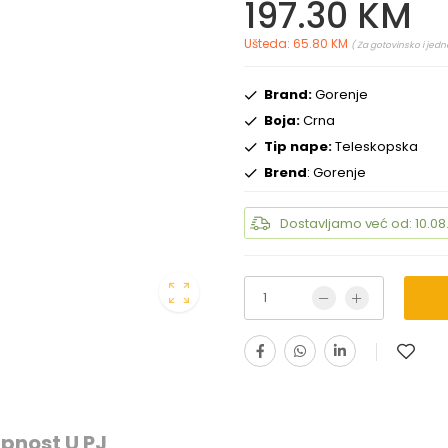
197.30 KM
Ušteda: 65.80 KM
( Za gotovinsko i jedn
Brand:
Gorenje
Boja:
Crna
Tip nape:
Teleskopska
Brend
: Gorenje
Dostavljamo već od: 10.08
pnost U PJ