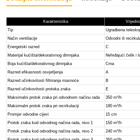
Karakteristika
Vrijedn
Tip
Ugradbena telesko
Način ventilacije
Odvodni ili recirkul
Energetski razred
C
Materijal kućišta/dekorativnog dimnjaka
Nehrđajući čelik i l
Boja kućišta/dekorativnog dimnjaka
Crna
Razred efikasnosti osvjetljenja
A
Razred učinkovitosti filtriranja masnoće
B
Razred učinkovitosti protoka zraka
E
Maksimalni protok zraka pri odvodnom načinu rada
350 m³/h
Maksimalni protok zraka pri recirkulaciji
180 m³/h
Promjer odvodne cijevi
15 cm
Protok zraka kod odvodnog načina rada, nivo 1
150 m³/h
Protok zraka kod odvodnog načina rada, nivo 2
240 m³/h
Protok zraka kod odvodnog načina rada, nivo 3
350 m³/h