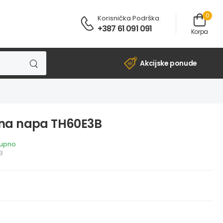
0
Korisnička Podrška
:
+387 61 091 091
Korpa
Akcijske ponude
na napa TH60E3B
tupno
B