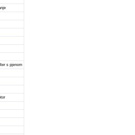
anje
ilter s pjenom
tor