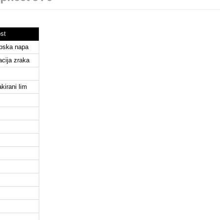
ost
pska napa
acija zraka
akirani lim