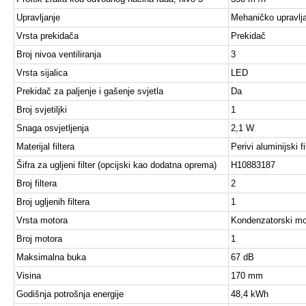
Upravljanje
Mehaničko upravlj
Vrsta prekidača
Prekidač
Broj nivoa ventiliranja
3
Vrsta sijalica
LED
Prekidač za paljenje i gašenje svjetla
Da
Broj svjetiljki
1
Snaga osvjetljenja
2,1 W
Materijal filtera
Perivi aluminijski f
Šifra za ugljeni filter (opcijski kao dodatna oprema)
H10883187
Broj filtera
2
Broj ugljenih filtera
1
Vrsta motora
Kondenzatorski mo
Broj motora
1
Maksimalna buka
67 dB
Visina
170 mm
Godišnja potrošnja energije
48,4 kWh