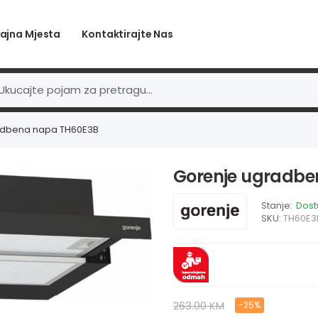
ajna Mjesta
Kontaktirajte Nas
adbena napa TH60E3B
Gorenje ugradbe
Stanje:
Dos
SKU:
TH60E3
263.00 KM
-25%