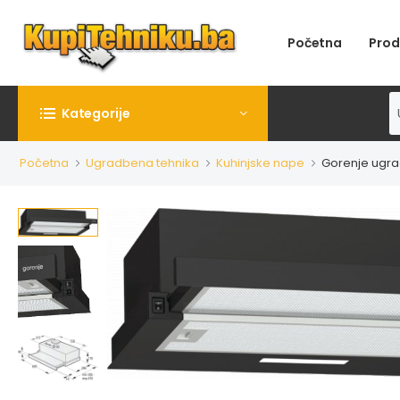
Početna
Prod
Kategorije
Početna
Ugradbena tehnika
Kuhinjske nape
Gorenje ugr