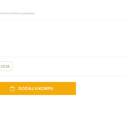
okratno kartično plaćanje )
.2026.
DODAJ U KORPU