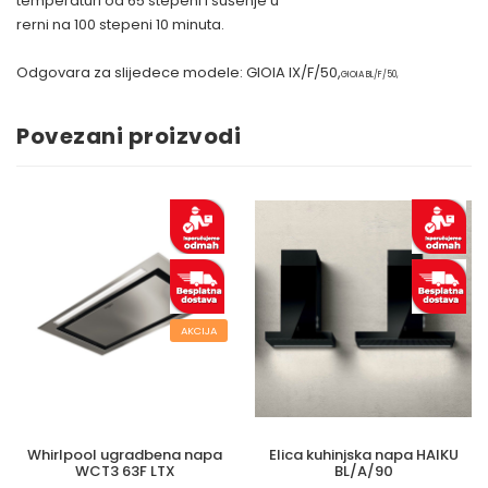
temperaturi od 65 stepeni i sušenje u
rerni na 100 stepeni 10 minuta.
Odgovara za slijedece modele: GIOIA IX/F/50,
GIOIA BL/F/50,
Povezani proizvodi
AKCIJA
Whirlpool ugradbena napa
Elica kuhinjska napa HAIKU
WCT3 63F LTX
BL/A/90