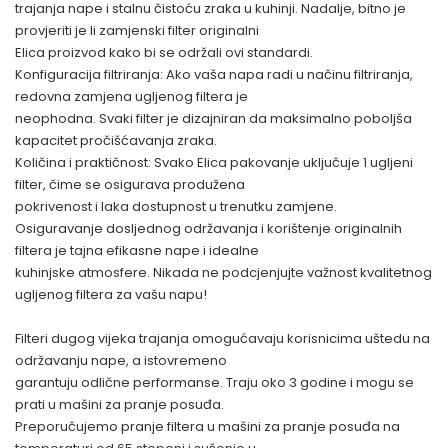
trajanja nape i stalnu čistoću zraka u kuhinji. Nadalje, bitno je
provjeriti je li zamjenski filter originalni
Elica proizvod kako bi se održali ovi standardi.
Konfiguracija filtriranja: Ako vaša napa radi u načinu filtriranja,
redovna zamjena ugljenog filtera je
neophodna. Svaki filter je dizajniran da maksimalno poboljša
kapacitet pročišćavanja zraka.
Količina i praktičnost: Svako Elica pakovanje uključuje 1 ugljeni
filter, čime se osigurava produžena
pokrivenost i laka dostupnost u trenutku zamjene.
Osiguravanje dosljednog održavanja i korištenje originalnih
filtera je tajna efikasne nape i idealne
kuhinjske atmosfere. Nikada ne podcjenjujte važnost kvalitetnog
ugljenog filtera za vašu napu!
Filteri dugog vijeka trajanja omogućavaju korisnicima uštedu na
održavanju nape, a istovremeno
garantuju odlične performanse. Traju oko 3 godine i mogu se
prati u mašini za pranje posuđa.
Preporučujemo pranje filtera u mašini za pranje posuđa na