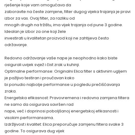
rješenje koje vam omogućava da
zaboravite na česte zamjene, filter dugog vijeka trajanja je pravi
izbor za vas. Ovaj filter, za razliku od
mnogih drugih na tržištu, ima vijek trajanja od pune 3 godine.
Idealan je izbor za one koji žele
investirati u kvalitetan proizvod koji ne zahtijeva često
održavanje.
Redovno održavanje vaše nape je neophodno kako biste
osigurali uvijek svjež i čist zrak u kuhinji.
Optimalne performanse: Originalni Elica filter s aktivnim ugljem
je pažljivo testiran i proučavan kako
bi ponudio najbolje performanse u pogledu prečišćavanja
zraka.
Energetska efikasnost: Pravovremena i redovna zamjena filtera
ne samo da osigurava savršen rad
nape, već i doprinosi poboljšanoj energetskoj efikasnosti i
visokim performansama.
Izdržljivost i kvalitet: Elica preporučuje zamjenu filtera svake 3
godine. To osigurava dug vijek