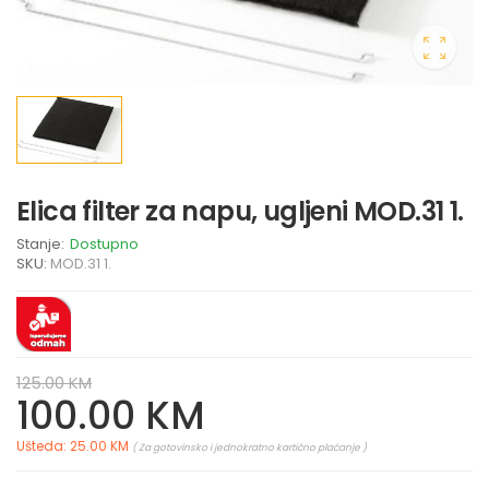
Elica filter za napu, ugljeni MOD.31 1.
Stanje:
Dostupno
SKU:
MOD.31 1.
125.00 KM
100.00 KM
Ušteda: 25.00 KM
( Za gotovinsko i jednokratno kartično plaćanje )