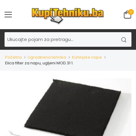
0
Početna
Ugradbena tehnika
Kuhinjske nape
Elica filter za napu, ugljeni MOD.31 1.