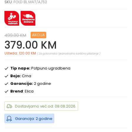
SKU:
FOLD BL MAT/A/52
499.00 KM
AKCIJA
379.00 KM
Ušteda: 120.00 KM
( Za gotovinsko i jednokratno kartično plaćanje )
Tip nape:
Potpuno ugradbena
Boja:
Crna
Garancija:
2 godine
Brend
: Elica
Dostavljamo već od: 08.08.2026.
Garancija: 2 godine