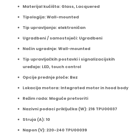
Materijal kućišta: Glass, Lacquered
Tipologija: Wall-mounted
Tip upravljanja: elektroničan
Ugradbeni / samostojeći: Ugradbeni
Način ugradnje: Wall-mounted
Tip upravljačkih postavki i signalizacijskih
uređaja: LED, touch control
Opcije prednje ploče: Bez
Lokacija motora: Integrated motor in hood body
Režim rada: Moguće pretvoriti
Nazivni podaci priključka (W): 216 TPU00037
Struja (A): 10
Napon (V): 220-240 TPU00039