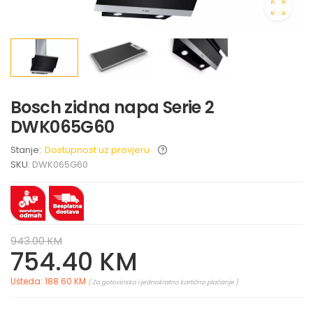
Bosch zidna napa Serie 2
DWK065G60
Stanje:
Dostupnost uz provjeru
SKU:
DWK065G60
943.00 KM
754.40 KM
Ušteda: 188.60 KM
( Za gotovinsko i jednokratno kartično plaćanje )