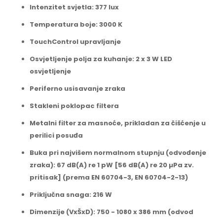
Intenzitet svjetla: 377 lux
Temperatura boje: 3000 K
TouchControl upravljanje
Osvjetljenje polja za kuhanje: 2 x 3 W LED
osvjetljenje
Periferno usisavanje zraka
Stakleni poklopac filtera
Metalni filter za masnoće, prikladan za čišćenje u
perilici posuđa
Buka pri najvišem normalnom stupnju (odvođenje
zraka): 67 dB(A) re 1 pW [56 dB(A) re 20 µPa zv.
pritisak] (prema EN 60704-3, EN 60704-2-13)
Priključna snaga: 216 W
Dimenzije (VxŠxD): 750 - 1080 x 386 mm (odvod