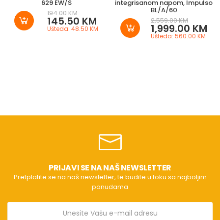
629 EW/S
integrisanom napom, Impulso
BL/A/60
194.00 KM
145.50 KM
2,559.00 KM
1,999.00 KM
Ušteda: 48.50 KM
Ušteda: 560.00 KM
PRIJAVI SE NA NAŠ NEWSLETTER
Pretplatite se na naš newsletter, te budite u toku sa najboljim
ponudama