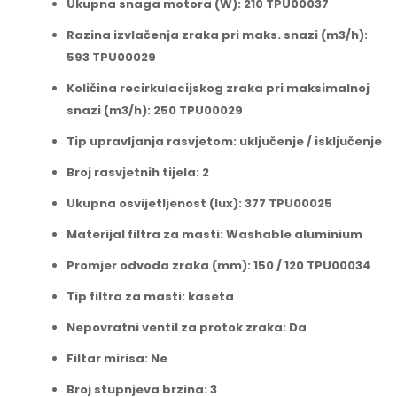
Ukupna snaga motora (W): 210 TPU00037
Razina izvlačenja zraka pri maks. snazi (m3/h):
593 TPU00029
Količina recirkulacijskog zraka pri maksimalnoj
snazi (m3/h): 250 TPU00029
Tip upravljanja rasvjetom: uključenje / isključenje
Broj rasvjetnih tijela: 2
Ukupna osvijetljenost (lux): 377 TPU00025
Materijal filtra za masti: Washable aluminium
Promjer odvoda zraka (mm): 150 / 120 TPU00034
Tip filtra za masti: kaseta
Nepovratni ventil za protok zraka: Da
Filtar mirisa: Ne
Broj stupnjeva brzina: 3