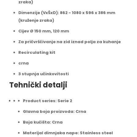
zraka)
Dimenzije (VxŠxD): 862 - 1080 x 596 x 386 mm
(kruženje zraka)
Cijev Ø 150 mm, 120 mm
Za pričvršćivanje na zid iznad polja za kuhanje
Recirculating kit
crna
3 stupnja učinkovitosti
Tehnički detalji
Product series: Serie 2
Glavna boja proizvoda: Crna
Boja kućišta: Crna
Materijal dimnjaka nape: Stainless steel