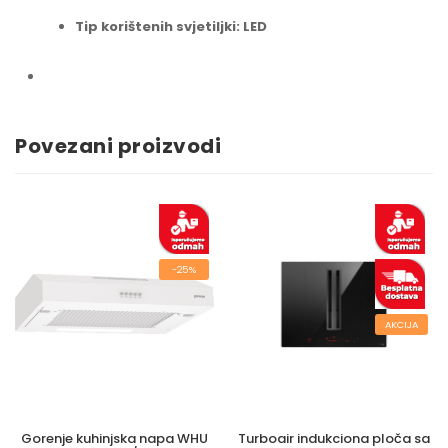
Tip korištenih svjetiljki: LED
Povezani proizvodi
-25%
AKCIJA
Gorenje kuhinjska napa WHU
Turboair indukciona ploča sa