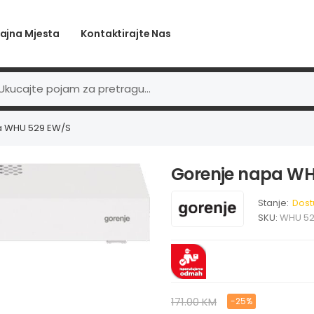
ajna Mjesta
Kontaktirajte Nas
a WHU 529 EW/S
Gorenje napa WH
Stanje:
Dost
SKU:
WHU 52
171.00 KM
-25%