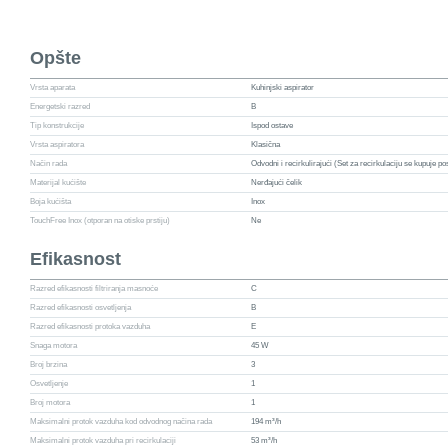
Opšte
Vrsta aparata
Kuhinjski aspirator
Energetski razred
B
Tip konstrukcije
Ispod ostave
Vrsta aspiratora
Klasična
Način rada
Odvodni i recirkulirajući (Set za recirkulaciju se kupuje p
Materijal kućište
Nerđajući čelik
Boja kućišta
Inox
TouchFree Inox (otporan na otiske prstiju)
Ne
Efikasnost
Razred efikasnosti filtriranja masnoće
C
Razred efikasnosti osvetljenja
B
Razred efikasnosti protoka vazduha
E
Snaga motora
45 W
Broj brzina
3
Osvetljenje
1
Broj motora
1
Maksimalni protok vazduha kod odvodnog načina rada
194 m³/h
Maksimalni protok vazduha pri recirkulaciji
53 m³/h