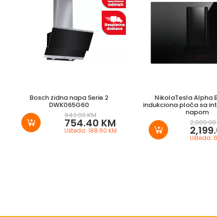
Bosch zidna napa Serie 2
NikolaTesla Alpha 
DWK065G60
indukciona ploča sa i
napom
943.00 KM
754.40 KM
2,800.00
2,199
Ušteda: 188.60 KM
Ušteda: 