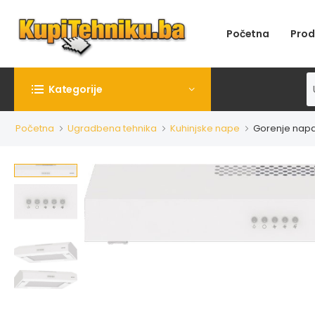
Početna
Prod
Kategorije
Početna
Ugradbena tehnika
Kuhinjske nape
Gorenje nap