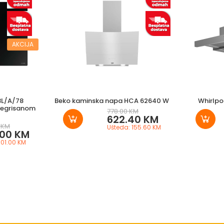
AKCIJA
BL/A/78
Beko kaminska napa HCA 62640 W
Whirlpo
ntegrisanom
778.00 KM
622.40 KM
 KM
Ušteda: 155.60 KM
.00 KM
601.00 KM