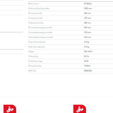
Buka (max.)
64 dB(A)
Dužina priključnog kabla
1000 mm
Širina proizvoda
496 mm
Visina proizvoda
125 mm
Dubina proizvoda
468 mm
Širina pakovanog proizvoda
546 mm
Visina pakovanog proizvoda
178 mm
Dubina pakovanog proizvoda
524 mm
Bruto težina aparata
4.9 kg
Neto težina aparata
4.3 kg
Napon
220-240 V
Frekvencija
50 Hz
Priključna snaga
49 W
Šifra proizvoda
733044
BAR kod
38387821