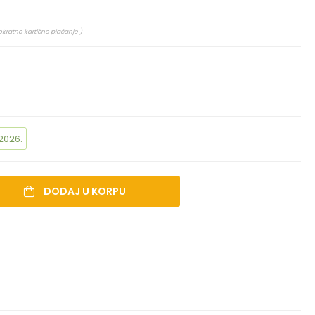
okratno kartično plaćanje )
2026.
DODAJ U KORPU