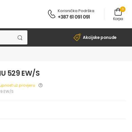
0
Korisnička Podrška
:
+387 61 091 091
Korpa
Akcijske ponude
U 529 EW/S
upnost uz provjeru
9 EW/S