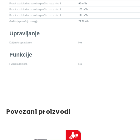
Protok vazduha kod odvodnog načina rada, nivo 1
95 m³/h
Protok vazduha kod odvodnog načina rada, nivo 2
156 m³/h
Protok vazduha kod odvodnog načina rada, nivo 3
194 m³/h
Godišnja potrošnja energije
27.2 kWh
Upravljanje
Daljinsko upravljanje
Ne
Funkcije
Funkcija tajmera
Ne
Povezani proizvodi