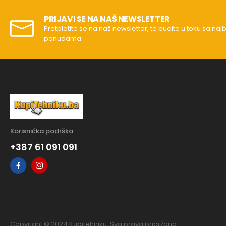
PRIJAVI SE NA NAŠ NEWSLETTER
Pretplatite se na naš newsletter, te budite u toku sa naj
ponudama
Korisnička podrška
+387 61 091 091
Copyright © 2024 Kupitehniku. Sva prava pridržana.