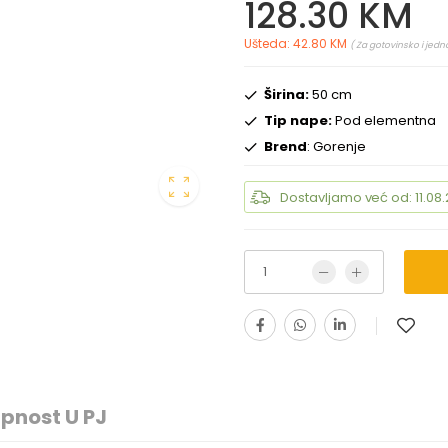
128.30 KM
Ušteda: 42.80 KM
( Za gotovinsko i jedn
Širina:
50 cm
Tip nape:
Pod elementna
Brend
: Gorenje
Dostavljamo već od: 11.08.
pnost U PJ