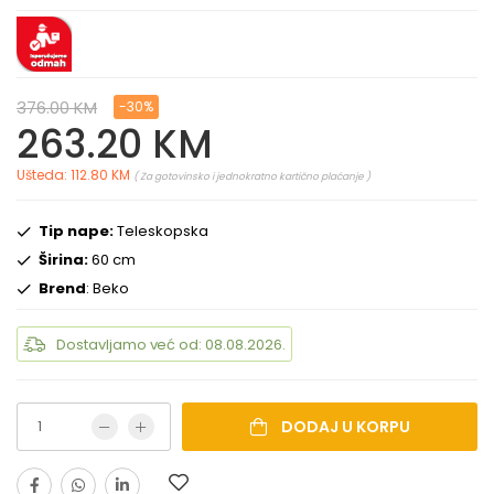
376.00 KM
-30%
263.20 KM
Ušteda: 112.80 KM
( Za gotovinsko i jednokratno kartično plaćanje )
Tip nape:
Teleskopska
Širina:
60 cm
Brend
: Beko
Dostavljamo već od: 08.08.2026.
DODAJ U KORPU