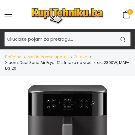
0
Početna
Mali kućanski aparati
Friteze
Xiaomi Dual Zone Air Fryer 12 L friteza na vrući zrak, 2800W, MAF-
DS1201