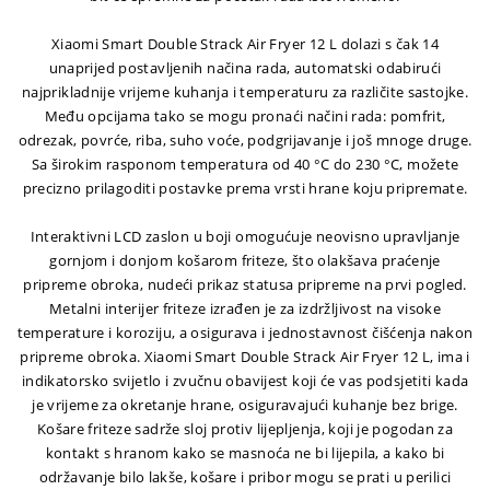
Xiaomi Smart Double Strack Air Fryer 12 L dolazi s čak 14
unaprijed postavljenih načina rada, automatski odabirući
najprikladnije vrijeme kuhanja i temperaturu za različite sastojke.
Među opcijama tako se mogu pronaći načini rada: pomfrit,
odrezak, povrće, riba, suho voće, podgrijavanje i još mnoge druge.
Sa širokim rasponom temperatura od 40 °C do 230 °C, možete
precizno prilagoditi postavke prema vrsti hrane koju pripremate.
Interaktivni LCD zaslon u boji omogućuje neovisno upravljanje
gornjom i donjom košarom friteze, što olakšava praćenje
pripreme obroka, nudeći prikaz statusa pripreme na prvi pogled.
Metalni interijer friteze izrađen je za izdržljivost na visoke
temperature i koroziju, a osigurava i jednostavnost čišćenja nakon
pripreme obroka. Xiaomi Smart Double Strack Air Fryer 12 L, ima i
indikatorsko svijetlo i zvučnu obavijest koji će vas podsjetiti kada
je vrijeme za okretanje hrane, osiguravajući kuhanje bez brige.
Košare friteze sadrže sloj protiv lijepljenja, koji je pogodan za
kontakt s hranom kako se masnoća ne bi lijepila, a kako bi
održavanje bilo lakše, košare i pribor mogu se prati u perilici