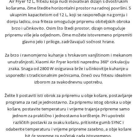
Air Fryer 12 L, fritezu koja nudi inovativan dizajn s dvostrukim
košarama, čime štedite horizontalni prostor na radnoj površini. S
ukupnim kapacitetom od 12 L, koji se raspoređuje na gornju i
donju ladicu, ova friteza omogućuje pripremu obiteljskih obroka
brzo i učinkovito. Osim što štedi prostor, dizajn omogućuje
pripremu više jela odjednom, čime možete istovremeno pripremiti
glavno jelo i priloge, zadržavajući sočnost hrane.
Za brzo i ravnomjerno kuhanje s hrskavom vanjštinom i mekanom
unutrašnjosti, Xiaomi Air Fryer koristi naprednu 360° cirkulaciju
zraka. Snaga od 2800 W osigurava brže i učinkovitije kuhanje u
usporedbi s tradicionalnim pećnicama, čineći ovu fritezu idealnim
izborom za svakodnevnu upotrebu.
Želite li postaviti isti obrok za pripremu u obje košare, postavljanje
programa za rad je jednostavno. Za pripremu istog obroka u obje
košare, postavite temperaturu i vrijeme trajanja pripreme samo
jednom za praktično i jednostavno korištenje. Pri upotrebi
različitih postavki za svaku košaru, pritisnite gumb SYNC i
odaberite temperaturu i vrijeme pripreme zasebno, a obje košare
bit će spremne za početak rada istovremeno.