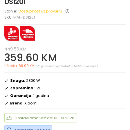
DS1201
Stanje:
Dostupnost uz provjeru
SKU:
MAF-DS1201
449.50 KM
359.60 KM
Ušteda: 89.90 KM
( Za gotovinsko i jednokratno kartično plaćanje )
Snaga:
2800 W
Zapremina:
12l
Garancija:
1 godina
Brend
: Xiaomi
Dostavljamo već od: 08.08.2026.