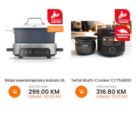
AKCIJA
Ninja visenamjensko kuhalo 6L
Tefal Multi-Cooker CY754830
461.00 KM
396.00 KM
299.00 KM
316.80 KM
Ušteda: 162.00 KM
Ušteda: 79.20 KM