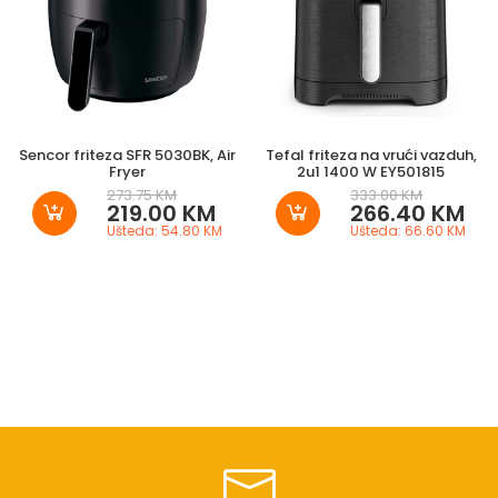
Sencor friteza SFR 5030BK, Air
Tefal friteza na vrući vazduh,
Fryer
2u1 1400 W EY501815
273.75 KM
333.00 KM
219.00 KM
266.40 KM
Ušteda: 54.80 KM
Ušteda: 66.60 KM