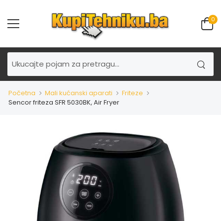
0
Početna
Mali kućanski aparati
Friteze
Sencor friteza SFR 5030BK, Air Fryer