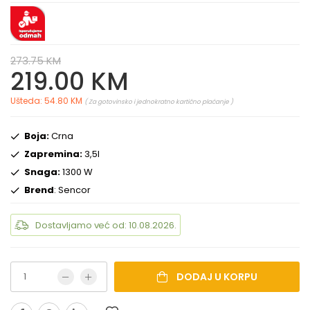
273.75 KM
219.00 KM
Ušteda: 54.80 KM
( Za gotovinsko i jednokratno kartično plaćanje )
Boja:
Crna
Zapremina:
3,5l
Snaga:
1300 W
Brend
: Sencor
Dostavljamo već od: 10.08.2026.
DODAJ U KORPU