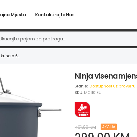
ajna Mjesta
Kontaktirajte Nas
 kuhalo 6L
Ninja visenamjen
Stanje:
Dostupnost uz provjeru
SKU:
MC1101EU
461.00 KM
AKCIJA