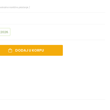
nokratno kartično plaćanje )
.2026.
DODAJ U KORPU