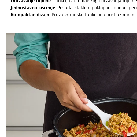
Održavanje topline
: Funkcija automatskog održavanja topline
Jednostavno čišćenje
: Posuda, stakleni poklopac i dodaci peri
Kompaktan dizajn
: Pruža vrhunsku funkcionalnost uz minima