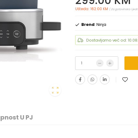
299.00 KM
Ušteda: 162.00 KM
( Za gotovinsko i jed
Brend
: Ninja
Dostavljamo već od: 10.08
pnost U PJ