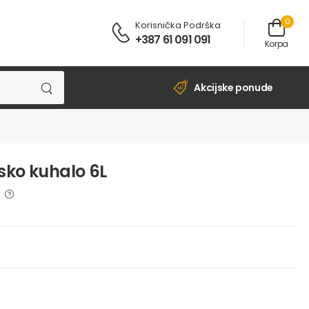
0
Korisnička Podrška
:
+387 61 091 091
Korpa
Akcijske ponude
sko kuhalo 6L