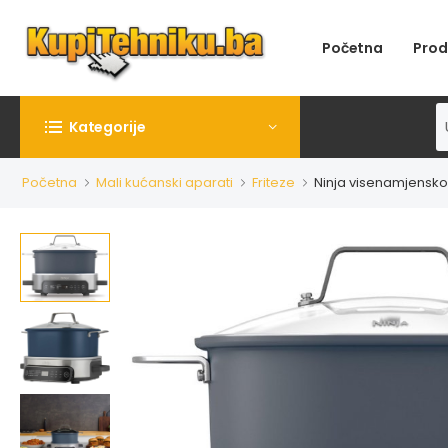
Početna
Prod
Kategorije
Početna
Mali kućanski aparati
Friteze
Ninja visenamjensko