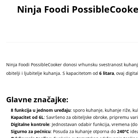
Ninja Foodi PossibleCooker
Ninja Foodi PossibleCooker donosi vrhunsku svestranost kuhanja
obitelji i ljubitelje kuhanja. S kapacitetom od
6 litara
, ovaj digi
Glavne značajke:
8 funkcija u jednom uređaju
: sporo kuhanje, kuhanje riže, ku
Kapacitet od 6L
: Savršeno za obiteljske obroke, pripremu variv
Digitalne kontrole
: Jednostavan odabir funkcija, vremena (do 
Sigurno za pećnicu
: Posuda za kuhanje otporna do
240°C
idea