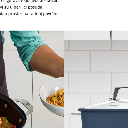
 osigurava topla jela do
12 sati
.
vi su u perilici posuđa.
lan prostor na radnoj površini.