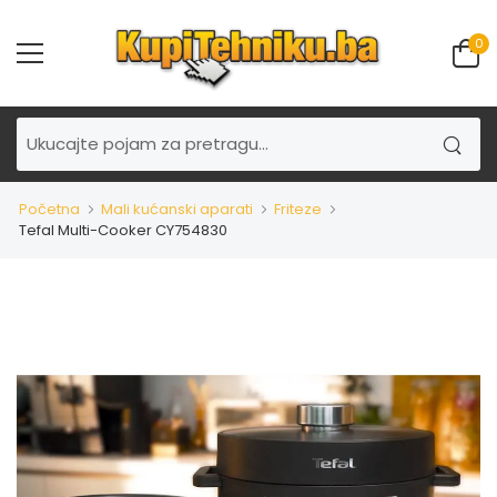
0
Početna
Mali kućanski aparati
Friteze
Tefal Multi-Cooker CY754830