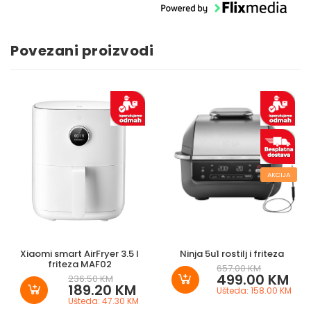
Povezani proizvodi
AKCIJA
Xiaomi smart AirFryer 3.5 l
Ninja 5u1 rostilj i friteza
friteza MAF02
657.00 KM
499.00 KM
236.50 KM
189.20 KM
Ušteda: 158.00 KM
Ušteda: 47.30 KM