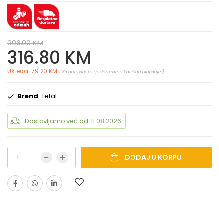
396.00 KM
316.80 KM
Ušteda: 79.20 KM
( Za gotovinsko i jednokratno kartično plaćanje )
Brend
: Tefal
Dostavljamo već od: 11.08.2026.
DODAJ U KORPU