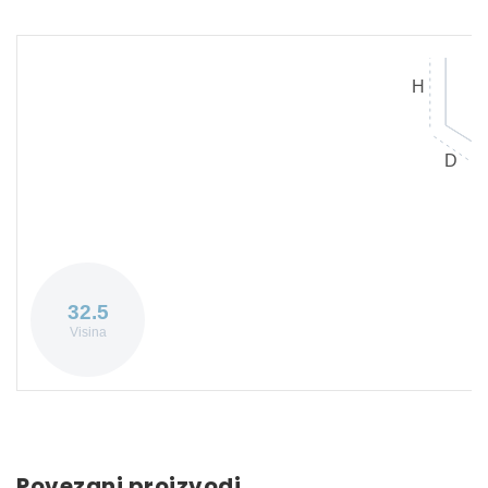
H
D
32.5
Visina
Povezani proizvodi