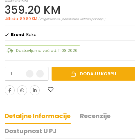
449.00 KM
359.20 KM
Ušteda: 89.80 KM
( Za gotovinsko i jednokratno kartično plaćanje )
Brend
: Beko
Dostavljamo već od: 11.08.2026.
DODAJ U KORPU
Detaljne Informacije
Recenzije
Dostupnost U PJ