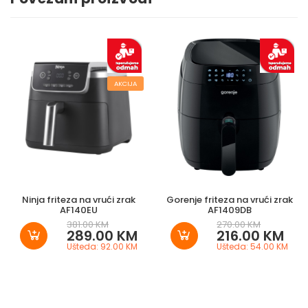
AKCIJA
Ninja friteza na vrući zrak
Gorenje friteza na vrući zrak
AF140EU
AF1409DB
381.00 KM
270.00 KM
289.00 KM
216.00 KM
Ušteda: 92.00 KM
Ušteda: 54.00 KM