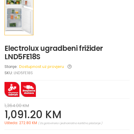
Electrolux ugradbeni frižider
LND5FE18S
Stanje:
Dostupnost uz provjeru
SKU:
LND5FE18S
1,364.00 KM
1,091.20 KM
Ušteda: 272.80 KM
( Za gotovinsko i jednokratno kartično plaćanje )