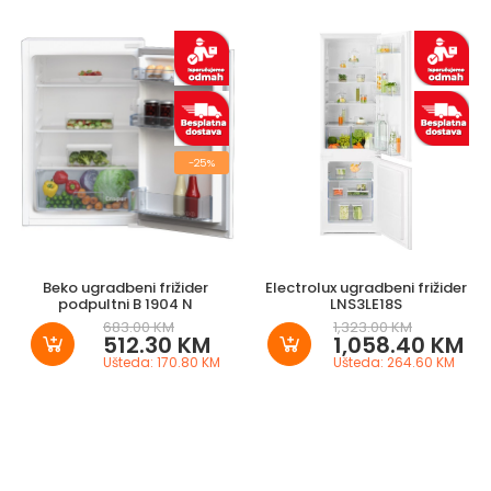
-25%
Beko ugradbeni frižider
Electrolux ugradbeni frižider
podpultni B 1904 N
LNS3LE18S
683.00 KM
1,323.00 KM
512.30 KM
1,058.40 KM
Ušteda: 170.80 KM
Ušteda: 264.60 KM