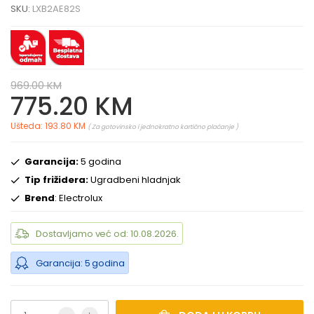
SKU:
LXB2AE82S
969.00 KM
775.20 KM
Ušteda: 193.80 KM
( Za gotovinsko i jednokratno kartično plaćanje )
Garancija:
5 godina
Tip frižidera:
Ugradbeni hladnjak
Brend
: Electrolux
Dostavljamo već od: 10.08.2026.
Garancija: 5 godina