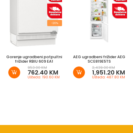
-20%
Gorenje ugradbeni potpultni
AEG ugradbeni frižider AEG
frižider RBIU 609 EA1
SCE819E5TS
953.00 KM
2,439.00 KM
762.40 KM
1,951.20 KM
Ušteda: 190.60 KM
Ušteda: 487.80 KM