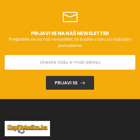
prijeđite
na
sljedeći
način:
preuzmite
aplikaciju
Home
PRIJAVI SE NA NAŠ NEWSLETTER
Connect.
Registrirajte
Pretplatite se na naš newsletter, te budite u toku sa najboljim
se
ponudama
i
povežite
uređaj
u
aplikacije.
Više
informacija
tada
PRIJAVI SE
će
biti
dostupno
u
aplikaciji
Home
Connect.