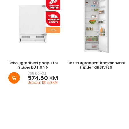
povezanog
kućnog
uređaja
(osobito
sigurnosno
ažuriranje).
-25%
Znate
takva
ažuriranja
sa
svog
pametnog
telefona.
Ako
Beko ugradbeni podpultni
Bosch ugradbeni kombinovani
želite
frižider BU 1104 N
frižider KIR81VFE0
biti
766.00 KM
obaviješteni
574.50 KM
kada
Ušteda: 191.50 KM
takvo
ažuriranje
bude
spremno
za
vaš
uređaj
koji
podržava
Home
Connect,