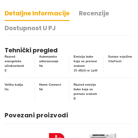
Detaljne Informacije
Recenzije
Dostupnost U PJ
Tehnički pregled
Razred
Automatsko
Emisija buke
Sustav svježine
energetske
odmrzavanje
koja se prenosi
VitaFresh
učinkovitosti
Ne
zrakom
E
35 dB(A) re 1pW
Velika kutija
Home Connect
Razred emisije
Fusnote
Da
Ne
buke koja se
2:
prenosi zrakom
S
B
vremena
na
vrijeme
Povezani proizvodi
nudimo
ažuriranje
za
očuvanje
funkcionalnosti
vašeg