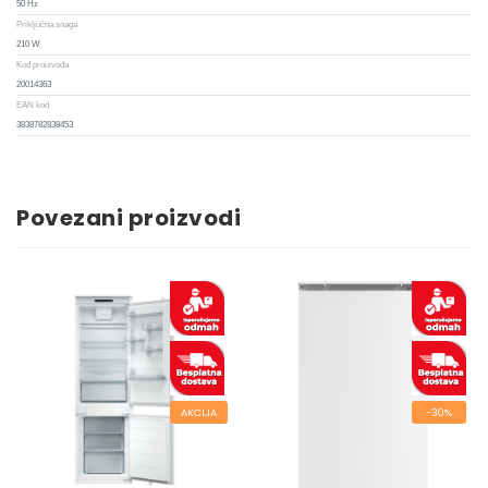
50 Hz
Priključna snaga
210 W
Kod proizvoda
20014363
EAN kod
3838782838453
Povezani proizvodi
AKCIJA
-30%