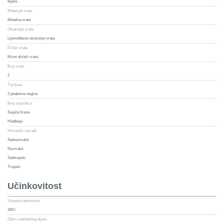
Bijela
Materijal vrata
Metalna vrata
Otvaranje vrata
Lijevo/desno otvaranje vrata
Držač vrata
Klizni držači vrata
Broj vrata
2
Tip baze
2 podesive nogice
Broj zvjezdica
Svježa hrana
Hlađenje
Klimatski razredi
Subnormalni
Normalni
Subtropski
Tropski
Učinkovitost
Ukupna zapremina
300 l
Obim rashladnog dijela