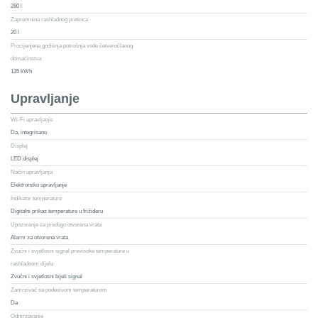
280 l
Zapremnina rashladnog pretinca
20 l
Procijenjena godišnja potrošnja vode četveročlanog
domaćinstva
135 kWh
Upravljanje
Wi-Fi upravljanje
Da, integrisano
Displej
LED displej
Način upravljanja
Elektronsko upravljanje
Indikator temperature
Digitalni prikaz temperature u frižideru
Upozorenje za predugo otvorena vrata
Alarm za otvorena vrata
Zvučni i svjetlosni signal previsoke temperature u
rashladnom dijelu
Zvučni i svjetlosni bijeli signal
Zamrzivač sa podesivom temperaturom
Da
Odmrzavanje