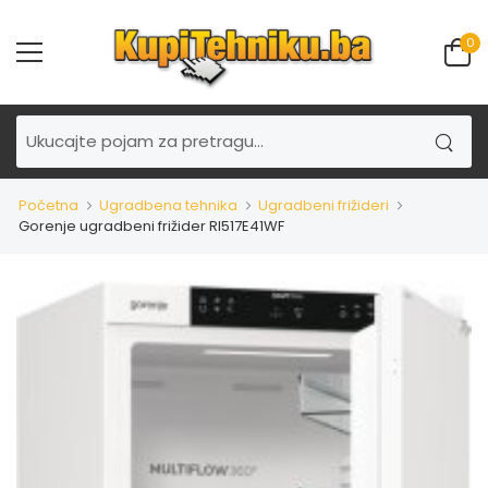
0
Početna
Ugradbena tehnika
Ugradbeni frižideri
Gorenje ugradbeni frižider RI517E41WF