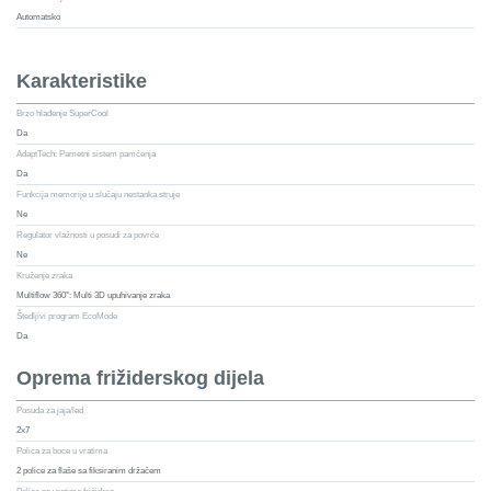
Automatsko
Karakteristike
Brzo hlađenje SuperCool
Da
AdaptTech: Pametni sistem pamćenja
Da
Funkcija memorije u slučaju nestanka struje
Ne
Regulator vlažnosti u posudi za povrće
Ne
Kruženje zraka
Multiflow 360°: Multi 3D upuhivanje zraka
Štedljivi program EcoMode
Da
Oprema frižiderskog dijela
Posuda za jaja/led
2x7
Polica za boce u vratima
2 police za flaše sa fiksiranim držačem