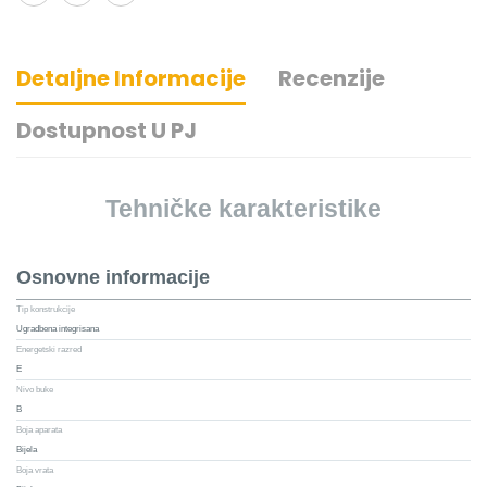
Detaljne Informacije
Recenzije
Dostupnost U PJ
Tehničke karakteristike
Osnovne informacije
Tip konstrukcije
Ugradbena integrisana
Energetski razred
E
Nivo buke
B
Boja aparata
Bijela
Boja vrata