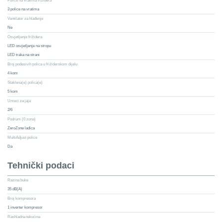
Police na vratima frižidera
3 police na vratima
Ventilator za hlađenje
Ne
Osvjetljenje frižidera
LED osvjetljenje na stropu
LED traka na strani
Broj podesivih polica u frižiderskom dijelu
4 kom
Staklena(e) polica(e)
5 kom
Umeci za jaja
2/6
Podrum (0 zona)
ZeroZone ladica
MultiAdjust police
Da
Tehnički podaci
Razina buke
35 dB(A)
Broj kompresora
1 inverter kompresor
Rashladna tekućina