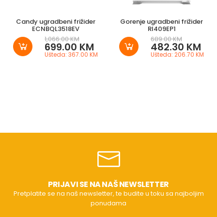
Candy ugradbeni frižider
Gorenje ugradbeni frižider
ECNBQL3518EV
RI409EP1
1,066.00 KM
689.00 KM
699.00 KM
482.30 KM
Ušteda: 367.00 KM
Ušteda: 206.70 KM
PRIJAVI SE NA NAŠ NEWSLETTER
Pretplatite se na naš newsletter, te budite u toku sa najboljim
ponudama