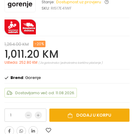
Stanje:
Dostupnost uz provjeru
SKU:
RI517E41WF
1,264.00 KM
-20%
1,011.20 KM
Ušteda: 252.80 KM
( Za gotovinsko i jednokratno kartično plaćanje )
Brend
: Gorenje
Dostavljamo već od: 11.08.2026.
DODAJ U KORPU