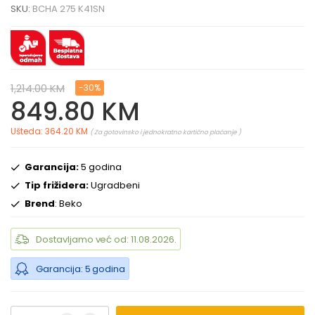
SKU:
BCHA 275 K41SN
1,214.00 KM
-30%
849.80 KM
Ušteda: 364.20 KM
( Za gotovinsko i jednokratno kartično plaćanje )
Garancija:
5 godina
Tip frižidera:
Ugradbeni
Brend
: Beko
Dostavljamo već od: 11.08.2026.
Garancija: 5 godina