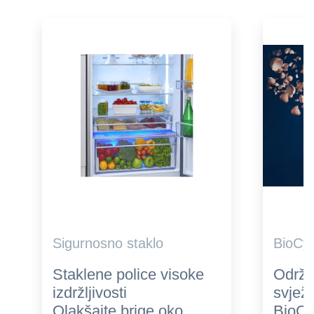
Sigurnosno staklo
BioCyc
Staklene police visoke
Održi
izdržljivosti
svjež
Olakšajte brige oko
BioCy