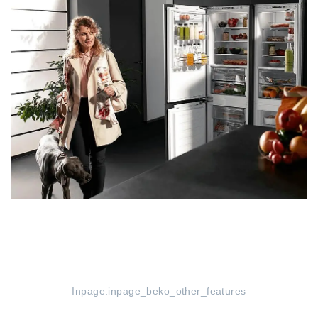
Inpage.inpage_beko_other_features