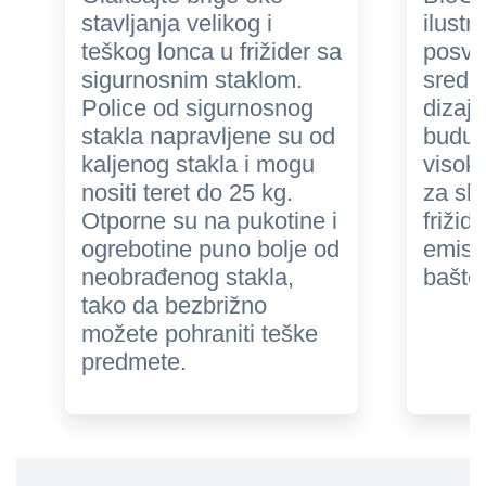
stavljanja velikog i
ilustr
teškog lonca u frižider sa
posve
sigurnosnim staklom.
sredin
Police od sigurnosnog
dizajn
stakla napravljene su od
buduć
kaljenog stakla i mogu
visok
nositi teret do 25 kg.
za skl
Otporne su na pukotine i
frižid
ogrebotine puno bolje od
emisi
neobrađenog stakla,
bašte
tako da bezbrižno
možete pohraniti teške
predmete.