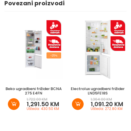
Povezani proizvodi
-25%
Beko ugradbeni frižider BCNA
Electrolux ugradbeni frižider
275 E4FN
LND5FE18S
1,722.00 KM
1,364.00 KM
1,291.50 KM
1,091.20 KM
Ušteda: 430.50 KM
Ušteda: 272.80 KM