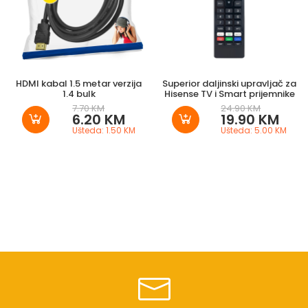
HDMI kabal 1.5 metar verzija
Superior daljinski upravljač za
1.4 bulk
Hisense TV i Smart prijemnike
7.70 KM
24.90 KM
6.20 KM
19.90 KM
Ušteda: 1.50 KM
Ušteda: 5.00 KM