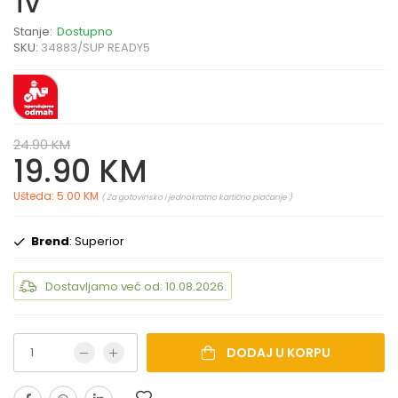
TV
Stanje:
Dostupno
SKU:
34883/SUP READY5
24.90 KM
19.90 KM
Ušteda: 5.00 KM
( Za gotovinsko i jednokratno kartično plaćanje )
Brend
: Superior
Dostavljamo već od: 10.08.2026.
DODAJ U KORPU