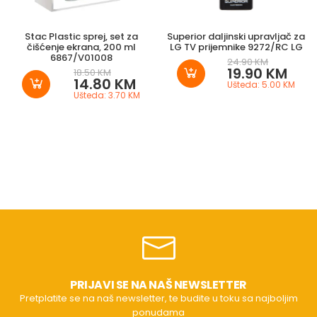
Stac Plastic sprej, set za
Superior daljinski upravljač za
čišćenje ekrana, 200 ml
LG TV prijemnike 9272/RC LG
6867/V01008
24.90 KM
19.90 KM
18.50 KM
14.80 KM
Ušteda: 5.00 KM
Ušteda: 3.70 KM
PRIJAVI SE NA NAŠ NEWSLETTER
Pretplatite se na naš newsletter, te budite u toku sa najboljim
ponudama