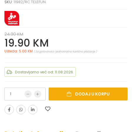
SKU:
11982/RC TELEFUN
24.90 KM
19.90 KM
Ušteda: 5.00 KM
( Za gotovinsko i jednokratno kartično plaćanje )
Dostavljamo već od: 11.08.2026.
DODAJ U KORPU