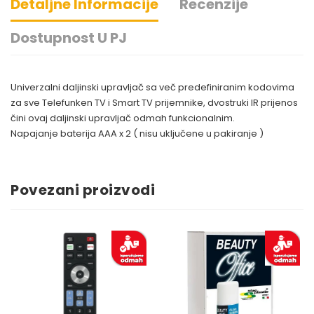
Detaljne Informacije
Recenzije
Dostupnost U PJ
Univerzalni daljinski upravljač sa več predefiniranim kodovima
za sve Telefunken TV i Smart TV prijemnike, dvostruki IR prijenos
čini ovaj daljinski upravljač odmah funkcionalnim.
Napajanje baterija AAA x 2 ( nisu uključene u pakiranje )
Povezani proizvodi