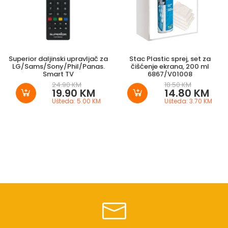
Superior daljinski upravljač za
Stac Plastic sprej, set za
LG/Sams/Sony/Phil/Panas.
čišćenje ekrana, 200 ml
Smart TV
6867/V01008
24.90 KM
18.50 KM
19.90 KM
14.80 KM
Ušteda: 5.00 KM
Ušteda: 3.70 KM