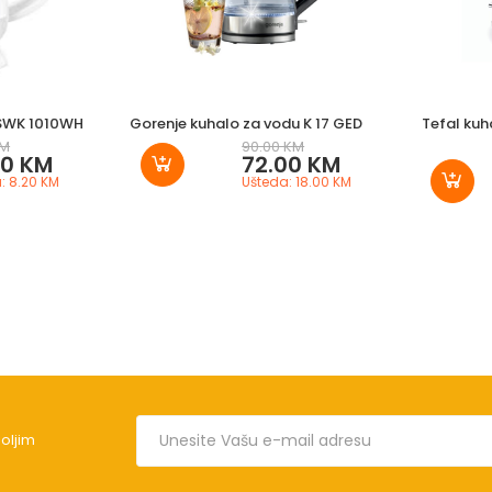
 SWK 1010WH
Gorenje kuhalo za vodu K 17 GED
Tefal ku
KM
90.00 KM
90 KM
72.00 KM
: 8.20 KM
Ušteda: 18.00 KM
boljim