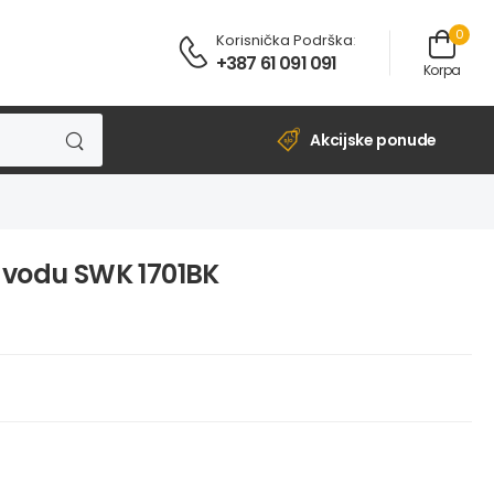
0
Korisnička Podrška
:
+387 61 091 091
Korpa
Akcijske ponude
 vodu SWK 1701BK