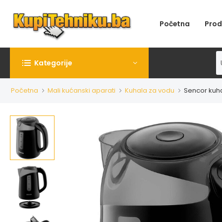
Početna
Prod
Kategorije
Početna
Mali kućanski aparati
Kuhala za vodu
Sencor kuha