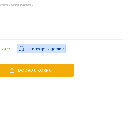
kratno kartično plaćanje )
.2026.
Garancija: 2 godine
DODAJ U KORPU