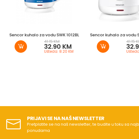
Sencor kuhalo za vodu SWK 1012BL
Sencor kuhalo za vodu
41.15 KM
41.15 
32.90 KM
32.
Ušteda: 8.20 KM
Ušteda
PRIJAVI SE NA NAŠ NEWSLETTER
Pretplatite se na naš newsletter, te budite u toku sa naj
ponudama