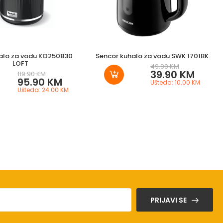
halo za vodu KO250830
Sencor kuhalo za vodu SWK 1701BK
LOFT
49.90 KM
39.90 KM
119.90 KM
95.90 KM
Ušteda: 10.00 KM
Ušteda: 24.00 KM
PRIJAVI SE