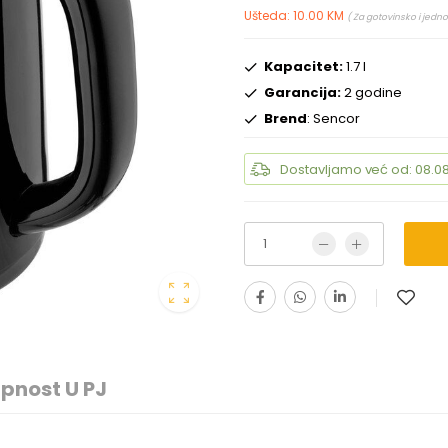
Ušteda: 10.00 KM
( Za gotovinsko i jedno
Kapacitet:
1.7 l
Garancija:
2 godine
Brend
: Sencor
Dostavljamo već od: 08.08
pnost U PJ