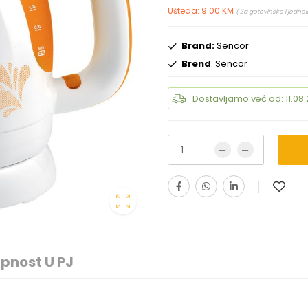
Ušteda: 9.00 KM
( Za gotovinsko i jedno
Brand:
Sencor
Brend
: Sencor
Dostavljamo već od: 11.08.
pnost U PJ