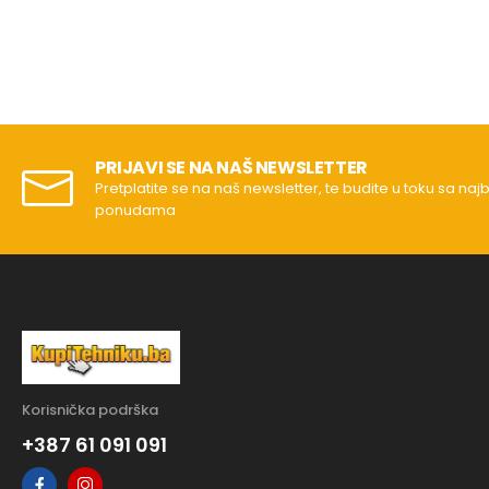
PRIJAVI SE NA NAŠ NEWSLETTER
Pretplatite se na naš newsletter, te budite u toku sa naj
ponudama
Korisnička podrška
+387 61 091 091