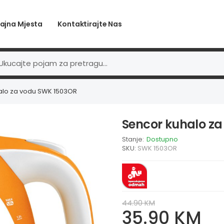
ajna Mjesta
Kontaktirajte Nas
alo za vodu SWK 1503OR
Sencor kuhalo z
Stanje:
Dostupno
SKU:
SWK 1503OR
44.90 KM
35.90 KM