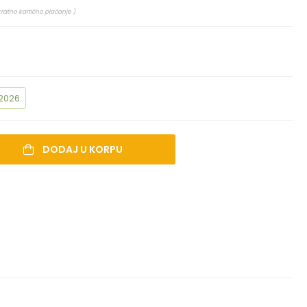
kratno kartično plaćanje )
2026.
DODAJ U KORPU