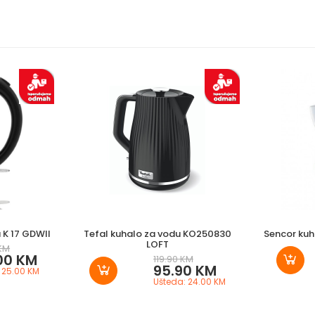
 K 17 GDWII
Tefal kuhalo za vodu KO250830
Sencor kuh
LOFT
 KM
00 KM
119.90 KM
95.90 KM
 25.00 KM
Ušteda: 24.00 KM