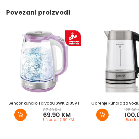
Povezani proizvodi
Sencor kuhalo za vodu SWK 2195VT
Gorenje kuhalo za vodu
87.40 KM
125.00
69.90 KM
100.
Ušteda: 17.50 KM
Ušteda: