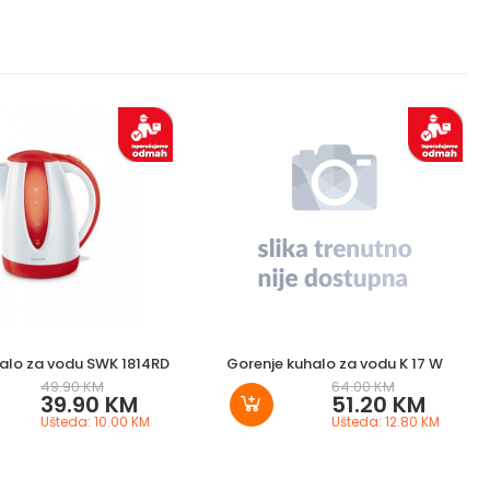
alo za vodu SWK 1814RD
Gorenje kuhalo za vodu K 17 W
49.90 KM
64.00 KM
39.90 KM
51.20 KM
Ušteda: 10.00 KM
Ušteda: 12.80 KM