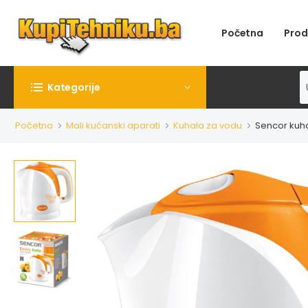
Početna
Prod
Kategorije
Početna
Mali kućanski aparati
Kuhala za vodu
Sencor kuh