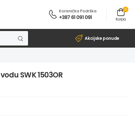
0
Korisnička Podrška
:
+387 61 091 091
Korpa
Akcijske ponude
a vodu SWK 1503OR