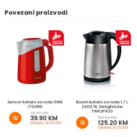
Povezani proizvodi
Sencor kuhalo za vodu SWK
Bosch kuhalo za vodu 1,7 l,
1704RD
2400 W, DesighnLine
TWK3P420
49.90 KM
39.90 KM
156.50 KM
125.20 KM
Ušteda: 10.00 KM
Ušteda: 31.30 KM