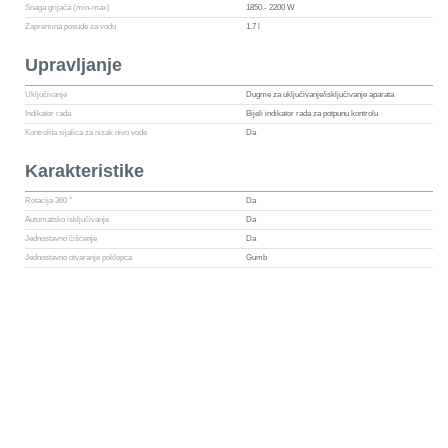
Snaga grijača (min-max)
1850 - 2200 W
Zapremina posude za vodu
1.7 l
Upravljanje
Uključivanje
Dugme za uključivanje/isključivanje aparata
Indikator rada
Bijeli indikator rada za potpunu kontrolu
Kontrolna sijalica za nizak nivo vode
Da
Karakteristike
Rotacija 360 °
Da
Automatsko isključivanje
Da
Jednostavno čišćenje
Da
Jednostavno otvaranje poklopca
Gumb