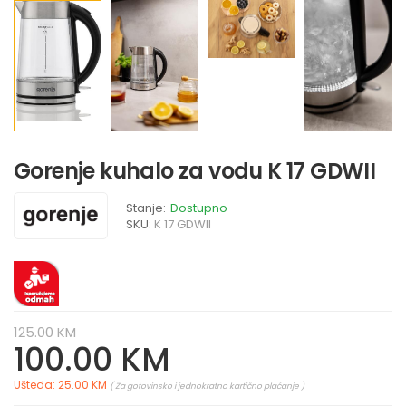
Gorenje kuhalo za vodu K 17 GDWII
Stanje:
Dostupno
SKU:
K 17 GDWII
125.00 KM
100.00 KM
Ušteda: 25.00 KM
( Za gotovinsko i jednokratno kartično plaćanje )