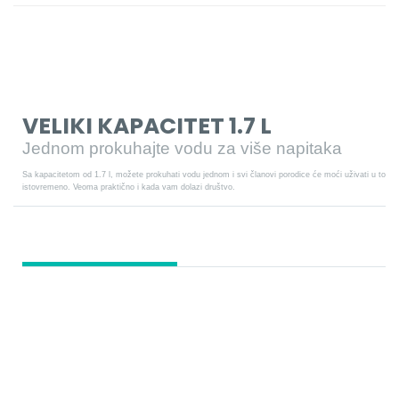
VELIKI KAPACITET 1.7 L
Jednom prokuhajte vodu za više napitaka
Sa kapacitetom od 1.7 l, možete prokuhati vodu jednom i svi članovi porodice će moći uživati u toplo
istovremeno. Veoma praktično i kada vam dolazi društvo.