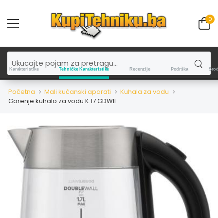
0
Karakteristike
Tehničke Karakteristike
Recenzije
Podrška
Srod
Početna
Mali kućanski aparati
Kuhala za vodu
Gorenje kuhalo za vodu K 17 GDWII