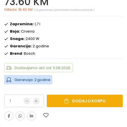
73.60 KM
Ušteda: 18.40 KM
( Za gotovinsko i jednokratno kartično plaćanje )
Zapremina:
1,7 l
Boja:
Crvena
Snaga:
2400 W
Garancija:
2 godine
Brend
: Bosch
Dostavljamo već od: 11.08.2026.
Garancija: 2 godine
DODAJ U KORPU