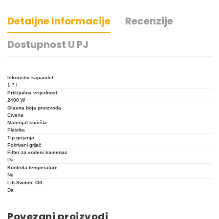
Detaljne Informacije
Recenzije
Dostupnost U PJ
Iskoristiv kapacitet
1.7 l
Priključna vrijednost
2400 W
Glavna boja proizvoda
Crvena
Materijal kućišta
Plastika
Tip grijanja
Pokriveni grijač
Filter za vodeni kamenac
Da
Kontrola temperature
Ne
Lift-Switch_Off
Da
Povezani proizvodi