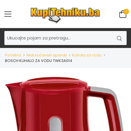
0
Početna
Mali kućanski aparati
Kuhala za vodu
BOSCH KUHALO ZA VODU TWK3A014