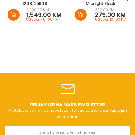
12GB/256GB
Midnight Black
2,000.00 KM
380.00 KM
1,549.00 KM
279.00 KM
Ušteda: 451.00 KM
Ušteda: 101.00 KM
PRIJAVI SE NA NAŠ NEWSLETTER
Pretplatite se na naš newsletter, te budite u toku sa najboljim
ponudama