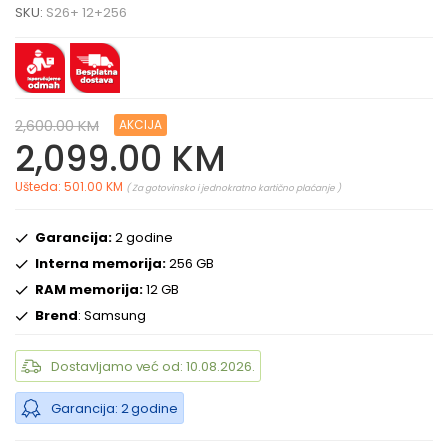
SKU:
S26+ 12+256
2,600.00 KM
AKCIJA
2,099.00 KM
Ušteda: 501.00 KM
( Za gotovinsko i jednokratno kartično plaćanje )
Garancija:
2 godine
Interna memorija:
256 GB
RAM memorija:
12 GB
Brend
: Samsung
Dostavljamo već od: 10.08.2026.
Garancija: 2 godine