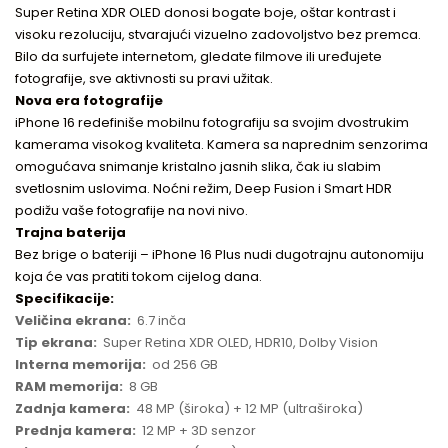
Super Retina XDR OLED donosi bogate boje, oštar kontrast i
visoku rezoluciju, stvarajući vizuelno zadovoljstvo bez premca.
Bilo da surfujete internetom, gledate filmove ili uređujete
fotografije, sve aktivnosti su pravi užitak.
Nova era fotografije
iPhone 16 redefiniše mobilnu fotografiju sa svojim dvostrukim
kamerama visokog kvaliteta. Kamera sa naprednim senzorima
omogućava snimanje kristalno jasnih slika, čak iu slabim
svetlosnim uslovima. Noćni režim, Deep Fusion i Smart HDR
podižu vaše fotografije na novi nivo.
Trajna baterija
Bez brige o bateriji – iPhone 16 Plus nudi dugotrajnu autonomiju
koja će vas pratiti tokom cijelog dana.
Specifikacije:
Veličina ekrana:
6.7 inča
Tip ekrana:
Super Retina XDR OLED, HDR10, Dolby Vision
Interna memorija:
od 256 GB
RAM memorija:
8 GB
Zadnja kamera:
48 MP (široka) + 12 MP (ultraširoka)
Prednja kamera:
12 MP + 3D senzor