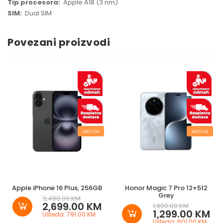
Tip procesora:
Apple A18 (3 nm)
SIM:
Dual SIM
Povezani proizvodi
AKCIJA
AKCIJA
Apple iPhone 16 Plus, 256GB
Honor Magic 7 Pro 12+512
Grey
3,490.00 KM
2,699.00 KM
1,900.00 KM
1,299.00 KM
Ušteda: 791.00 KM
Ušteda: 601.00 KM