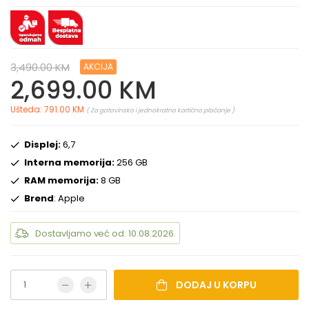
3,490.00 KM
AKCIJA
2,699.00 KM
Ušteda: 791.00 KM
( Za gotovinsko i jednokratno kartično plaćanje )
Displej:
6,7
Interna memorija:
256 GB
RAM memorija:
8 GB
Brend
: Apple
Dostavljamo već od: 10.08.2026.
DODAJ U KORPU