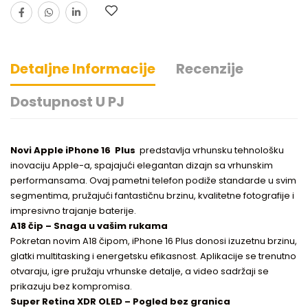
Detaljne Informacije
Recenzije
Dostupnost U PJ
Novi Apple iPhone 16
Plus
predstavlja vrhunsku tehnološku
inovaciju Apple-a, spajajući elegantan dizajn sa vrhunskim
performansama. Ovaj pametni telefon podiže standarde u svim
segmentima, pružajući fantastičnu brzinu, kvalitetne fotografije i
impresivno trajanje baterije.
A18 čip – Snaga u vašim rukama
Pokretan novim A18 čipom, iPhone 16 Plus donosi izuzetnu brzinu,
glatki multitasking i energetsku efikasnost. Aplikacije se trenutno
otvaraju, igre pružaju vrhunske detalje, a video sadržaji se
prikazuju bez kompromisa.
Super Retina XDR OLED – Pogled bez granica