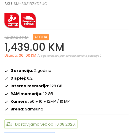
SKU:
SM-S931BZKDEUC
1,800.00 KM
AKCIJA
1,439.00 KM
Ušteda: 361.00 KM
( Za gotovinsko i jednokratno kartično plaćanje )
Garancija:
2 godine
Displej:
6,2
Interna memorija:
128 GB
RAM memorija:
12 GB
Kamera:
50 + 10 + 12MP / 10 MP
Brend
: Samsung
Dostavljamo već od: 10.08.2026.