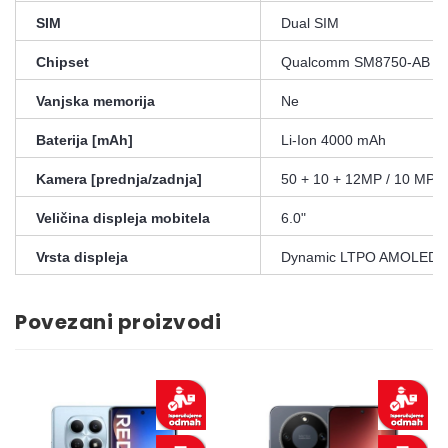
SIM
Dual SIM
Chipset
Qualcomm SM8750-AB Sna
Vanjska memorija
Ne
Baterija [mAh]
Li-Ion 4000 mAh
Kamera [prednja/zadnja]
50 + 10 + 12MP / 10 MP
Veličina displeja mobitela
6.0"
Vrsta displeja
Dynamic LTPO AMOLED 
Povezani proizvodi