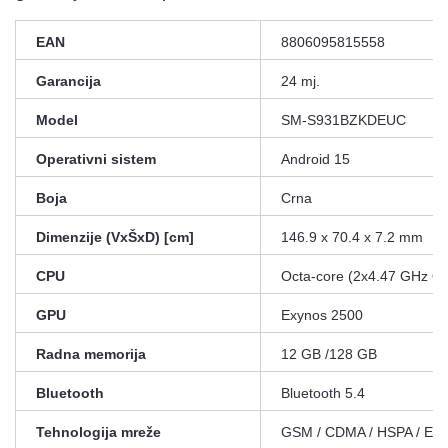
EAN
8806095815558
Garancija
24 mj.
Model
SM-S931BZKDEUC
Operativni sistem
Android 15
Boja
Crna
Dimenzije (VxŠxD) [cm]
146.9 x 70.4 x 7.2 mm
CPU
Octa-core (2x4.47 GHz O
GPU
Exynos 2500
Radna memorija
12 GB /128 GB
Bluetooth
Bluetooth 5.4
Tehnologija mreže
GSM / CDMA / HSPA / EVD