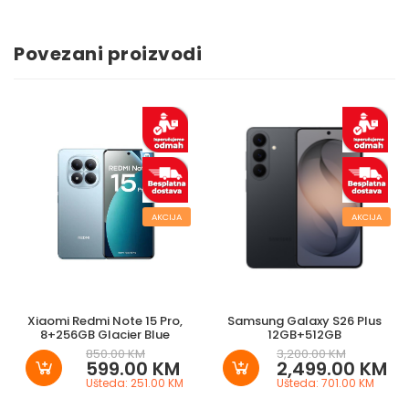
Povezani proizvodi
AKCIJA
AKCIJA
Xiaomi Redmi Note 15 Pro,
Samsung Galaxy S26 Plus
8+256GB Glacier Blue
12GB+512GB
850.00 KM
3,200.00 KM
599.00 KM
2,499.00 KM
Ušteda: 251.00 KM
Ušteda: 701.00 KM