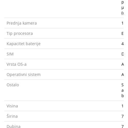
pix
µm,
(ul
Prednja kamera
12 
Tip procesora
Exy
Kapacitet baterije
43
SIM
Dua
Vrsta OS-a
And
Operativni sistem
An
Ostalo
Sen
akc
ba
Visina
14
Širina
71
Dubina
7.