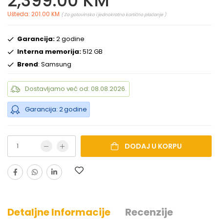
2,399.00 KM
Ušteda: 201.00 KM
( Za gotovinsko i jednokratno kartično plaćanje )
Garancija:
2 godine
Interna memorija:
512 GB
Brend
: Samsung
Dostavljamo već od: 08.08.2026.
Garancija: 2 godine
DODAJ U KORPU
Detaljne Informacije
Recenzije