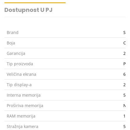
Dostupnost U PJ
Brand
Sa
Boja
Cr
Garancija
2 g
Tip proizvoda
Pam
Veličina ekrana
6.3
Tip display-a
234
Interna memorija
51
Proširiva memorija
Ne
RAM memorija
12
Stražnja kamera
50 