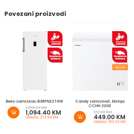
Povezani proizvodi
AKCIJA
Beko zamrzivac B3RFNE274W
Candy zamrzivač, škrinja
CCHH 200E
1,368.00 KM
1,094.40 KM
612.00 KM
449.00 KM
Ušteda: 273.60 KM
Ušteda: 163.00 KM