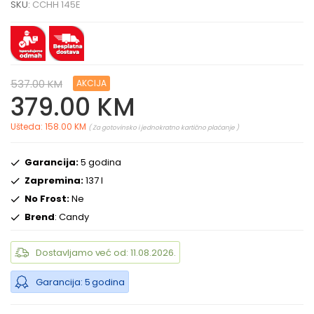
SKU:
CCHH 145E
537.00 KM
AKCIJA
379.00 KM
Ušteda: 158.00 KM
( Za gotovinsko i jednokratno kartično plaćanje )
Garancija:
5 godina
Zapremina:
137 l
No Frost:
Ne
Brend
: Candy
Dostavljamo već od: 11.08.2026.
Garancija: 5 godina