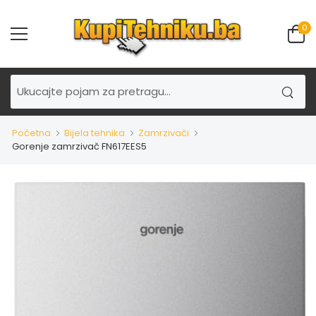
0
Početna
Bijela tehnika
Zamrzivači
Gorenje zamrzivač FN617EES5