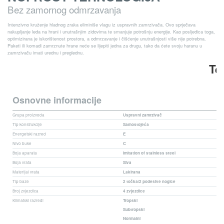
Bez zamornog odmrzavanja
Intenzivno kruženje hladnog zraka eliminiše vlagu iz uspravnih zamrzivača. Ovo sprječava
nakupljanje leda na hrani i unutrašnjim zidovima te smanjuje potrošnju energije. Kao posljedica toga,
optimizirana je iskorištenost prostora, a odmrzavanje i čišćenje unutrašnjosti više nije potrebna.
Paketi ili komadi zamrznute hrane neće se lijepiti jedna za drugu, tako da ćete svoju haranu u
zamrzivaču imati urednu i preglednu.
Te
Osnovne informacije
Grupa proizvoda
Uspravni zamrzivač
Tip konstrukcije
Samostojeća
Energetski razred
E
Nivo buke
C
Boja aparata
Imitation of stainless steel
Boja vrata
Siva
Materijal vrata
Lakirana
Tip baze
2 točka/2 podesive nogice
Broj zvjezdica
4 zvjezdice
Klimatski razredi
Tropski
Subtropski
Normalni