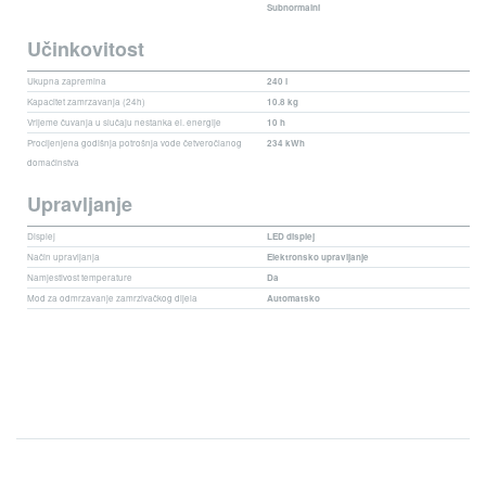
Subnormalni
Učinkovitost
Ukupna zapremina
240 l
Kapacitet zamrzavanja (24h)
10.8 kg
Vrijeme čuvanja u slučaju nestanka el. energije
10 h
Procijenjena godišnja potrošnja vode četveročlanog
234 kWh
domaćinstva
Upravljanje
Displej
LED displej
Način upravljanja
Elektronsko upravljanje
Namjestivost temperature
Da
Mod za odmrzavanje zamrzivačkog dijela
Automatsko