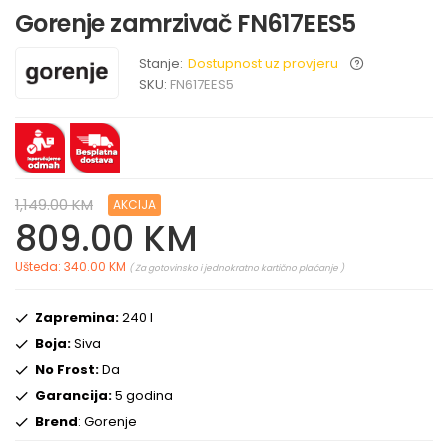
Gorenje zamrzivač FN617EES5
Stanje:
Dostupnost uz provjeru
SKU:
FN617EES5
1,149.00 KM
AKCIJA
809.00 KM
Ušteda: 340.00 KM
( Za gotovinsko i jednokratno kartično plaćanje )
Zapremina:
240 l
Boja:
Siva
No Frost:
Da
Garancija:
5 godina
Brend
: Gorenje