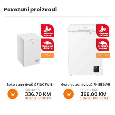
Povezani proizvodi
-35%
AKCIJA
Beko zamrzivač CF100EWN
Gorenje zamrzivač FH15E6W5
518.00 KM
562.00 KM
336.70 KM
369.00 KM
Ušteda: 181.30 KM
Ušteda: 193.00 KM