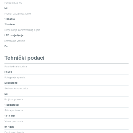
Posudica za led
Ne
Prostor za zamrzavanje
1 košara
2 košare
Osvjetljenje zamrzivačkog dijela
LED osvjetljenje
Bravica na vratima
Da
Tehnički podaci
Rashladna tekućina
R600a
Polaganje aparata
Dopušteno
Skriveni kondenzator
Da
Broj kompresora
1 kompresor
Širina proizvoda
1114 mm
Visina proizvoda
847 mm
Dubina proizvoda