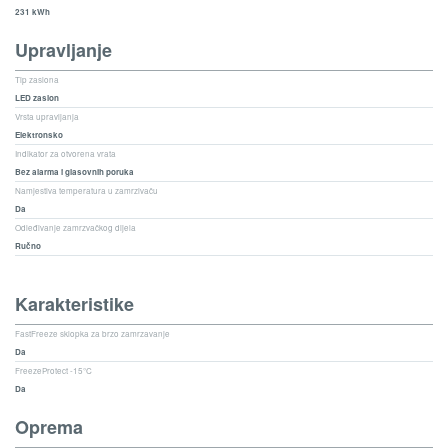
231 kWh
Upravljanje
Tip zaslona
LED zaslon
Vrsta upravljanja
Elektronsko
Indikator za otvorena vrata
Bez alarma i glasovnih poruka
Namjestiva temperatura u zamrzivaču
Da
Odleđivanje zamrzvačkog dijela
Ručno
Karakteristike
FastFreeze sklopka za brzo zamrzavanje
Da
FreezeProtect -15°C
Da
Oprema