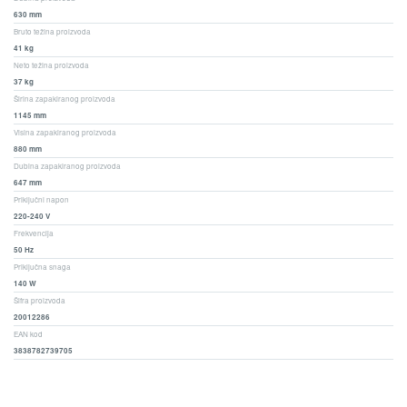
630 mm
Bruto težina proizvoda
41 kg
Neto težina proizvoda
37 kg
Širina zapakiranog proizvoda
1145 mm
Visina zapakiranog proizvoda
880 mm
Dubina zapakiranog proizvoda
647 mm
Priključni napon
220-240 V
Frekvencija
50 Hz
Priključna snaga
140 W
Šifra proizvoda
20012286
EAN kod
3838782739705