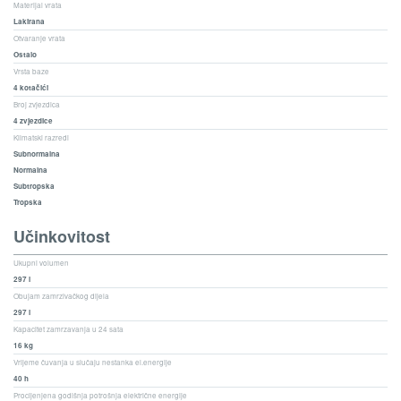
Materijal vrata
Lakirana
Otvaranje vrata
Ostalo
Vrsta baze
4 kotačići
Broj zvjezdica
4 zvjezdice
Klimatski razredi
Subnormalna
Normalna
Subtropska
Tropska
Učinkovitost
Ukupni volumen
297 l
Obujam zamrzivačkog dijela
297 l
Kapacitet zamrzavanja u 24 sata
16 kg
Vrijeme čuvanja u slučaju nestanka el.energije
40 h
Procijenjena godišnja potrošnja električne energije