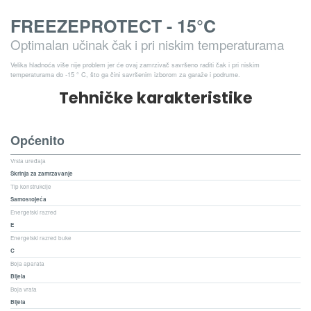
FREEZEPROTECT - 15°C
Optimalan učinak čak i pri niskim temperaturama
Velika hladnoća više nije problem jer će ovaj zamrzivač savršeno raditi čak i pri niskim
temperaturama do -15 ° C, što ga čini savršenim izborom za garaže i podrume.
Tehničke karakteristike
Općenito
Vrsta uređaja
Škrinja za zamrzavanje
Tip konstrukcije
Samostojeća
Energetski razred
E
Energetski razred buke
C
Boja aparata
Bijela
Boja vrata
Bijela