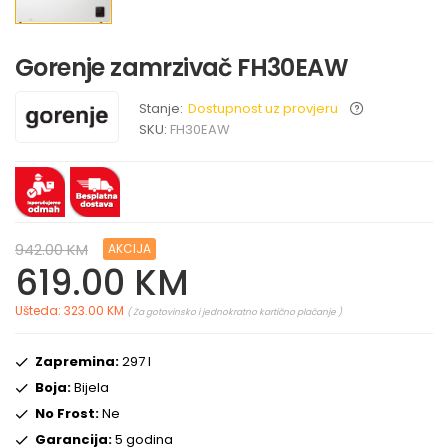
Gorenje zamrzivač FH30EAW
Stanje:
Dostupnost uz provjeru
SKU:
FH30EAW
942.00 KM
AKCIJA
619.00 KM
Ušteda: 323.00 KM
( Za gotovinsko i jednokratno kartično plaćanje )
Zapremina:
297 l
Boja:
Bijela
No Frost:
Ne
Garancija:
5 godina