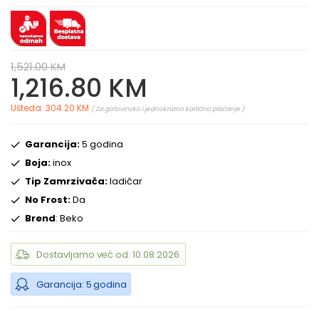
1,521.00 KM
1,216.80 KM
Ušteda: 304.20 KM
( Za gotovinsko i jednokratno kartično plaćanje )
Garancija:
5 godina
Boja:
inox
Tip Zamrzivača:
ladičar
No Frost:
Da
Brend
: Beko
Dostavljamo već od: 10.08.2026.
Garancija: 5 godina