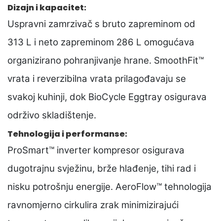
Dizajn i kapacitet:
Uspravni zamrzivač s bruto zapreminom od
313 L i neto zapreminom 286 L omogućava
organizirano pohranjivanje hrane. SmoothFit™
vrata i reverzibilna vrata prilagođavaju se
svakoj kuhinji, dok BioCycle Eggtray osigurava
održivo skladištenje.
Tehnologija i performanse:
ProSmart™ inverter kompresor osigurava
dugotrajnu svježinu, brže hlađenje, tihi rad i
nisku potrošnju energije. AeroFlow™ tehnologija
ravnomjerno cirkulira zrak minimizirajući