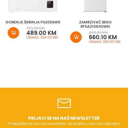
GORENJE ŠKRINJA FH20E6W5
ZAMRZIVAČ BEKO
RFSA210K40WN
723.00 KM
489.00 KM
943.00 KM
660.10 KM
Ušteda: 234.00 KM
Ušteda: 282.90 KM
PRIJAVI SE NA NAŠ NEWSLETTER
Pretplatite se na naš newsletter, te budite u toku sa najboljim