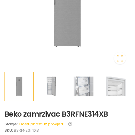
Beko zamrzivac B3RFNE314XB
Stanje:
Dostupnost uz provjeru
SKU:
B3RFNE314XB