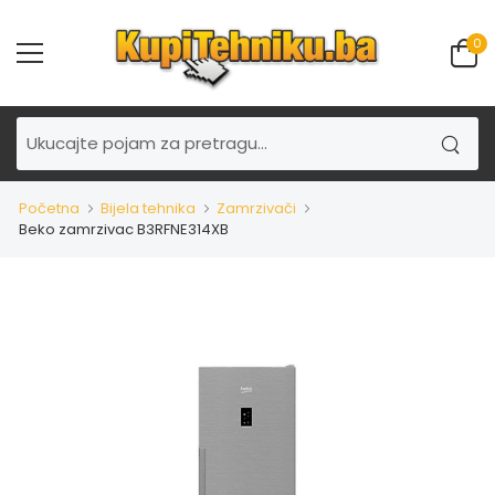
0
Početna
Bijela tehnika
Zamrzivači
Beko zamrzivac B3RFNE314XB