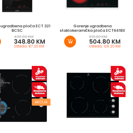
 ugradbena ploča ECT 321
Gorenje ugradbena
BCSC
staklokeramička ploča ECT641BX
436.00 KM
631.00 KM
348.80 KM
504.80 KM
Ušteda: 87.20 KM
Ušteda: 126.20 KM
AKCIJA