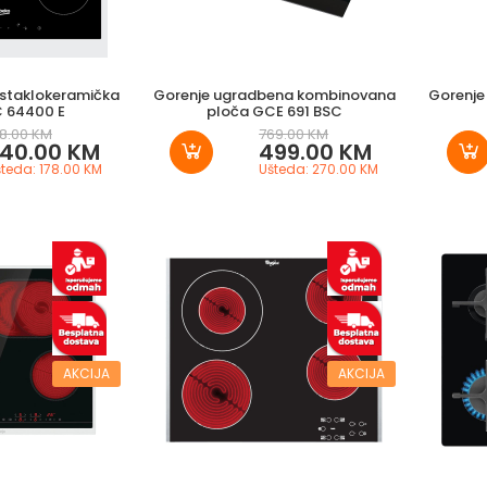
staklokeramička
Gorenje ugradbena kombinovana
Gorenje
C 64400 E
ploča GCE 691 BSC
18.00 KM
769.00 KM
40.00 KM
499.00 KM
teda: 178.00 KM
Ušteda: 270.00 KM
AKCIJA
AKCIJA