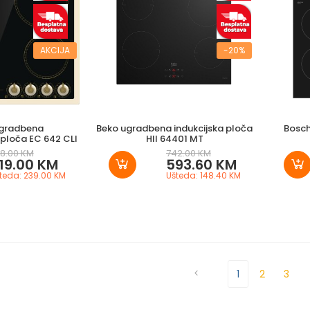
AKCIJA
-20%
ugradbena
Beko ugradbena indukcijska ploča
Bosch
ploča EC 642 CLI
HII 64401 MT
8.00 KM
742.00 KM
19.00 KM
593.60 KM
teda: 239.00 KM
Ušteda: 148.40 KM
<
1
2
3