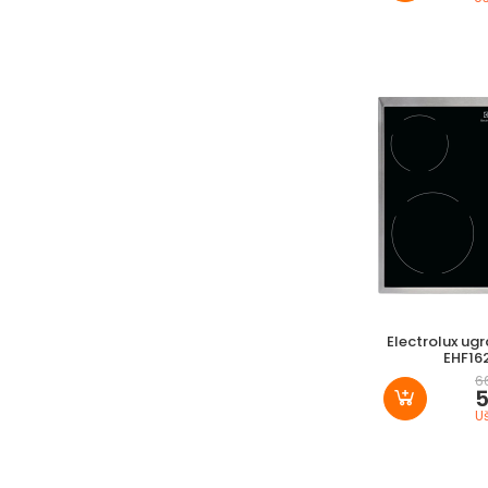
Electrolux ug
EHF16
6
5
U