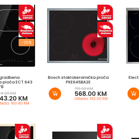
-20%
ugradbena
Bosch staklokeramička ploča
Elec
a ploča ECT 643
PKE645BA2E
YB
710.00 KM
568.00 KM
04.00 KM
43.20 KM
Ušteda: 142.00 KM
teda: 160.80 KM