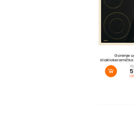
Gorenje 
staklokeramička 
75
5
Uš