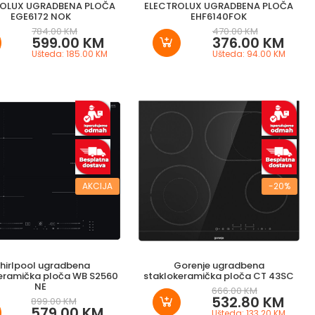
ROLUX UGRADBENA PLOČA
ELECTROLUX UGRADBENA PLOČA
EGE6172 NOK
EHF6140FOK
784.00 KM
470.00 KM
599.00 KM
376.00 KM
Ušteda: 185.00 KM
Ušteda: 94.00 KM
AKCIJA
-20%
hirlpool ugradbena
Gorenje ugradbena
eramička ploča WB S2560
staklokeramička ploča CT 43SC
NE
666.00 KM
532.80 KM
899.00 KM
579.00 KM
Ušteda: 133.20 KM