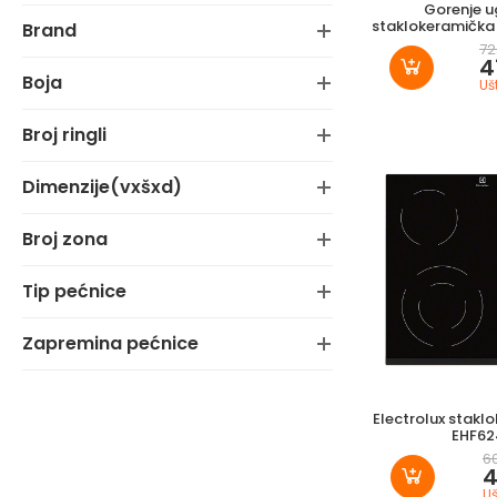
Gorenje 
staklokeramička
brand
72
4
boja
Uš
broj ringli
dimenzije(vxšxd)
broj zona
tip pećnice
zapremina pećnice
Electrolux stakl
EHF62
6
4
Uš