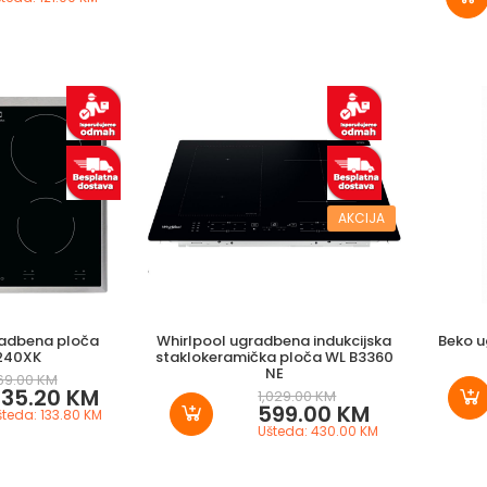
AKCIJA
radbena ploča
Whirlpool ugradbena indukcijska
Beko 
240XK
staklokeramička ploča WL B3360
NE
69.00 KM
35.20 KM
1,029.00 KM
599.00 KM
šteda: 133.80 KM
Ušteda: 430.00 KM