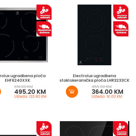
trolux ugradbena ploča
Electrolux ugradbena
EHF6240XXK
staklokeramička ploča LHR3233CK
619.00 KM
455.00 KM
495.20 KM
364.00 KM
Ušteda: 123.80 KM
Ušteda: 91.00 KM