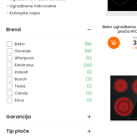
- Ugradbene mikrovalne
- Kuhinjske nape
Beko ugradbena 
brend
ploča HI
5
3
Beko
(18)
Uš
Gorenje
(18)
Whirlpool
(5)
Electrolux
(20)
Indesit
(1)
Bosch
(3)
Tesla
(1)
Candy
(2)
Elica
(1)
garancija
tip ploče