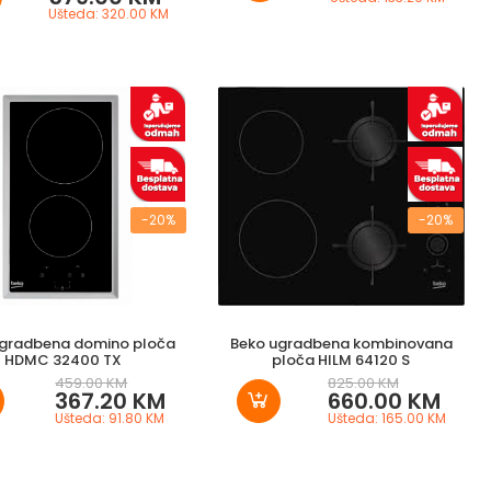
Ušteda: 320.00 KM
-20%
-20%
ugradbena domino ploča
Beko ugradbena kombinovana
HDMC 32400 TX
ploča HILM 64120 S
459.00 KM
825.00 KM
367.20 KM
660.00 KM
Ušteda: 91.80 KM
Ušteda: 165.00 KM