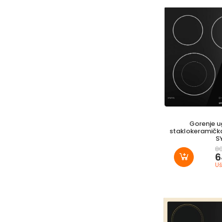
Gorenje 
staklokeramičk
S
8
6
Uš