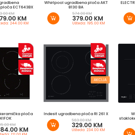
ugradbena
Whirlpool ugradbena ploča AKT
ELECT
 ploča ECT643BX
8130 BA
3.00 KM
574.00 KM
79.00 KM
379.00 KM
teda: 244.00 KM
Ušteda: 195.00 KM
AKCIJA
okeramička ploča
Indesit ugradbena ploča RI 261 X
W
41FOK
staklok
563.00 KM
329.00 KM
05.00 KM
84.00 KM
Ušteda: 234.00 KM
teda: 121.00 KM