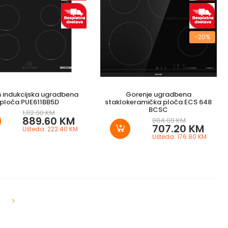
-20%
 indukcijska ugradbena
Gorenje ugradbena
ploča PUE611BB5D
staklokeramička ploča ECS 648
BCSC
1,112.00 KM
889.60 KM
884.00 KM
707.20 KM
Ušteda: 222.40 KM
Ušteda: 176.80 KM
>