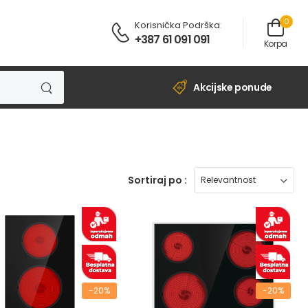
0
Korisnička Podrška
:
+387 61 091 091
Korpa
Akcijske ponude
Sortiraj po :
-20%
-20%