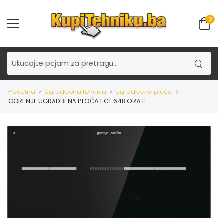
0
Početna
Ugradbena tehnika
Ugradbene ploče
GORENJE UGRADBENA PLOČA ECT 648 ORA B