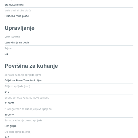
Staklokeramika
Vrsta okvira/ruba ploče
Brušena ivica ploče
Upravljanje
Vrsta kontrole
Upravljanje na dodir
Tajmer
Da
Površina za kuhanje
Zona za kuhanje sprijeda lijevo
Grijač sa PowerZone funkcijom
Ø lijevo sprijeda (mm)
210
Snaga zone za kuhanje lijevo sprijeda
2100 W
2. snaga zone za kuhanje lijevo sprijeda
3000 W
Zona za kuhanje desno sprijeda
Brzi grijač
Ø desno sprijeda (mm)
145