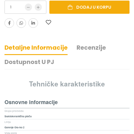
DODAJ U KORPU
Detaljne Informacije
Recenzije
Dostupnost U PJ
Tehničke karakteristike
Osnovne informacije
Grupa proizvoda
Staklokeramička ploča
Linija
Gorenje Ora-Ito 2
Vrsta ploče