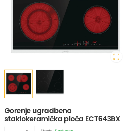
Gorenje ugradbena
staklokeramička ploča ECT643BX
Stanje:
Dostupno