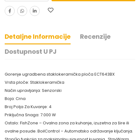
Detaljne Informacije
Recenzije
Dostupnost U PJ
Gorenje ugradbena staklokeramička ploča ECT643BX
Vrsta ploče: Staklokeramička
Način upravljanja: Senzorski
Boja: Crna
Broj Polja Za Kuvanje: 4
Priključna Snaga: 7.000 W
Ostalo: FishZone – Ovalna zona za kuhanje, izuzetna za šire ili
ovalne posude. BoilControl – Automatsko održavanje ključanja.
StopGo funkcija za maksimalnu sigurnost kuvanja . StayWarm