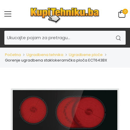
0
Početna
Ugradbena tehnika
Ugradbene ploče
Gorenje ugradbena staklokeramička ploča ECT643BX