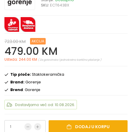
SKU:
ECT643BX
723.00 KM
AKCIJA
479.00 KM
Ušteda: 244.00 KM
( Za gotovinsko i jednokratno kartično plaćanje )
Tip ploče:
Staklokeramička
Brand:
Gorenje
Brend
: Gorenje
Dostavljamo već od: 10.08.2026.
DODAJ U KORPU