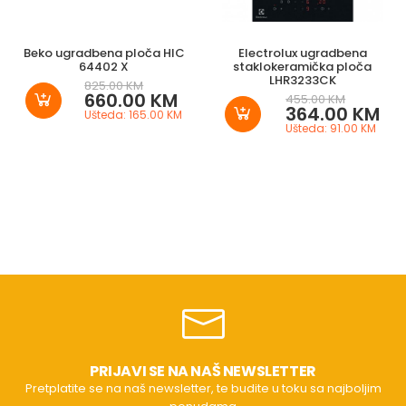
Beko ugradbena ploča HIC
Electrolux ugradbena
64402 X
staklokeramička ploča
LHR3233CK
825.00 KM
660.00 KM
455.00 KM
364.00 KM
Ušteda: 165.00 KM
Ušteda: 91.00 KM
PRIJAVI SE NA NAŠ NEWSLETTER
Pretplatite se na naš newsletter, te budite u toku sa najboljim