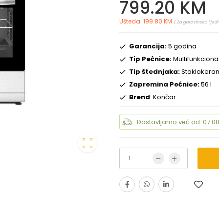
799.20 KM
Ušteda: 199.80 KM
( Za gotovinsko i jed
Garancija:
5 godina
Tip Pećnice:
Multifunkciona
Tip štednjaka:
Staklokeram
Zapremina Pećnice:
56 l
Brend
: Končar
Dostavljamo već od: 07.08