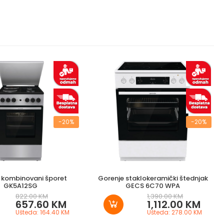
-20%
-20%
 kombinovani šporet
Gorenje staklokeramički štednjak
GK5A12SG
GECS 6C70 WPA
822.00 KM
1,390.00 KM
657.60 KM
1,112.00 KM
Ušteda: 164.40 KM
Ušteda: 278.00 KM