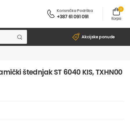
0
Korisnička Podrška
:
+387 61 091 091
Korpa
Akcijske ponude
amički štednjak ST 6040 KIS, TXHN00