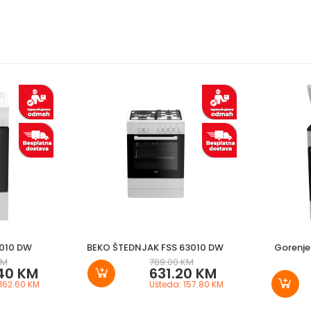
4010 DW
BEKO ŠTEDNJAK FSS 63010 DW
Gorenje
KM
789.00 KM
40 KM
631.20 KM
 162.60 KM
Ušteda: 157.80 KM