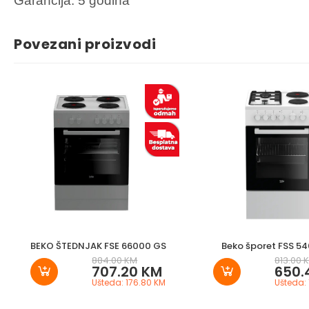
Garancija: 5 godina
Povezani proizvodi
BEKO ŠTEDNJAK FSE 66000 GS
Beko šporet FSS 5
884.00 KM
813.00 
707.20 KM
650.
Ušteda: 176.80 KM
Ušteda: