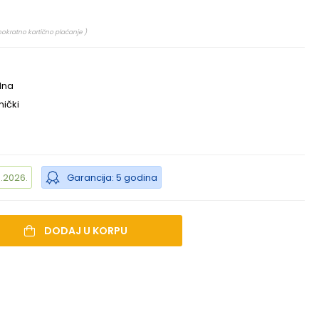
nokratno kartično plaćanje )
lna
ički
.2026.
Garancija: 5 godina
DODAJ U KORPU