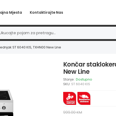
ajna Mjesta
Kontaktirajte Nas
tednjak ST 6040 KIS, TXHN00 New Line
Končar stakloker
New Line
Stanje:
Dostupno
SKU:
ST 6040 KIS
999.00 KM