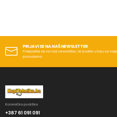
PRIJAVI SE NA NAŠ NEWSLETTER
Pretplatite se na naš newsletter, te budite u toku sa naj
ponudama
Korisnička podrška
+387 61 091 091