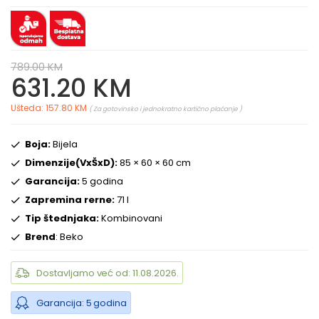
789.00 KM
631.20 KM
Ušteda: 157.80 KM
( Za gotovinsko i jednokratno kartično plaćanje )
Boja:
Bijela
Dimenzije(VxŠxD):
85 × 60 × 60 cm
Garancija:
5 godina
Zapremina rerne:
71 l
Tip štednjaka:
Kombinovani
Brend
: Beko
Dostavljamo već od: 11.08.2026.
Garancija: 5 godina