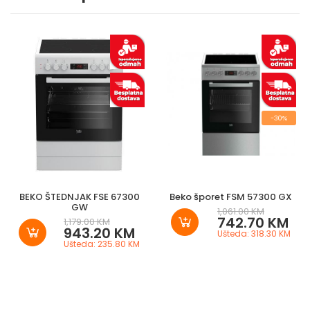
-30%
BEKO ŠTEDNJAK FSE 67300
Beko šporet FSM 57300 GX
GW
1,061.00 KM
742.70 KM
1,179.00 KM
943.20 KM
Ušteda: 318.30 KM
Ušteda: 235.80 KM