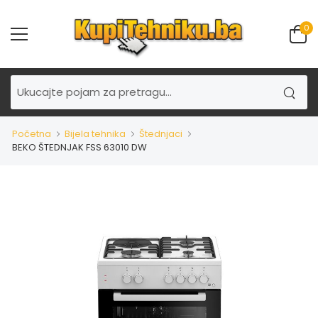
0
Početna
Bijela tehnika
Štednjaci
BEKO ŠTEDNJAK FSS 63010 DW