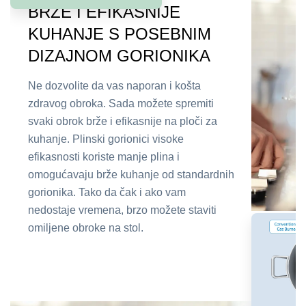
BRŽE I EFIKASNIJE
KUHANJE S POSEBNIM
DIZAJNOM GORIONIKA
Ne dozvolite da vas naporan i košta
zdravog obroka. Sada možete spremiti
svaki obrok brže i efikasnije na ploči za
kuhanje. Plinski gorionici visoke
efikasnosti koriste manje plina i
omogućavaju brže kuhanje od standardnih
gorionika. Tako da čak i ako vam
nedostaje vremena, brzo možete staviti
omiljene obroke na stol.