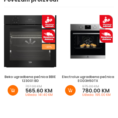
-20%
Beko ugradbena pećnica BBIE
Electrolux ugradbena pećnica
123001 BD
EOD3H50TX
707.00 KM
975.00 KM
565.60 KM
780.00 KM
Ušteda: 141.40 KM
Ušteda: 195.00 KM