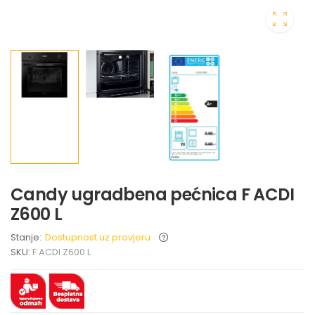
Candy ugradbena pećnica F ACDI
Z600 L
Stanje:
Dostupnost uz provjeru
SKU:
F ACDI Z600 L