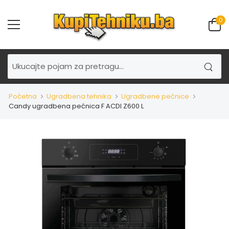
0
Početna
Ugradbena tehnika
Ugradbene pećnice
Candy ugradbena pećnica F ACDI Z600 L