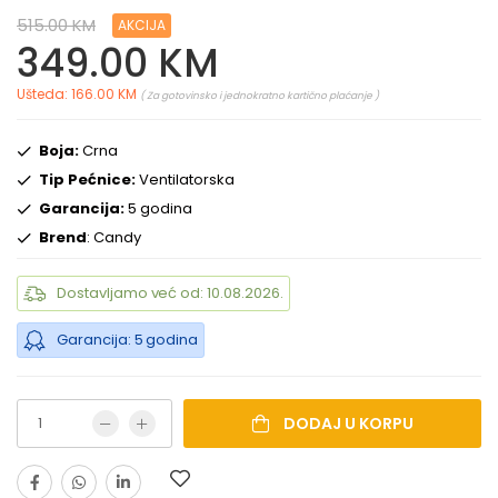
515.00 KM
AKCIJA
349.00 KM
Ušteda: 166.00 KM
( Za gotovinsko i jednokratno kartično plaćanje )
Boja:
Crna
Tip Pećnice:
Ventilatorska
Garancija:
5 godina
Brend
: Candy
Dostavljamo već od: 10.08.2026.
Garancija: 5 godina
DODAJ U KORPU