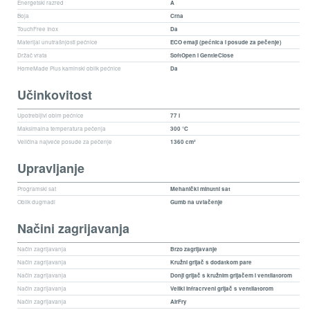
Energetski razred
A
Boja
Crna
TouchFree Inox
Da
Materijal unutrašnjosti pećnice
ECO emajl (pećnica i posude za pečenje)
Držač vrata
SoftOpen i GentleClose
HomeMade Plus kaminski oblik pećnice
Da
Učinkovitost
Upotrebljivi obim pećnice
77 l
Maksimalna temperatura pečenja
300 °C
Veličina najveće posude za pečenje
1360 cm²
Upravljanje
Programski sat
Mehanički minutni sat
Oblik dugmadi
Gumb na uvlačenje
Načini zagrijavanja
Način zagrijavanja
Brzo zagrijavanje
Način zagrijavanja
Kružni grijač s dodatkom pare
Način zagrijavanja
Donji grijač s kružnim grijačem i ventilatorom
Način zagrijavanja
Veliki infracrveni grijač s ventilatorom
Način zagrijavanja
AirFry