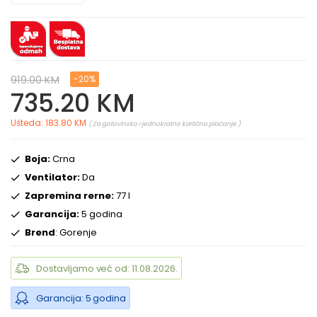
919.00 KM
-20%
735.20 KM
Ušteda: 183.80 KM
( Za gotovinsko i jednokratno kartično plaćanje )
Boja:
Crna
Ventilator:
Da
Zapremina rerne:
77 l
Garancija:
5 godina
Brend
: Gorenje
Dostavljamo već od: 11.08.2026.
Garancija: 5 godina