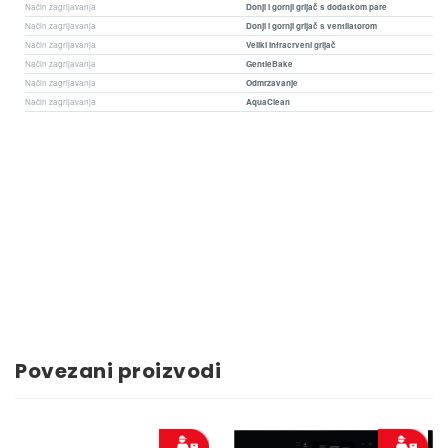
Način zagrijavanja
Donji i gornji grijač s dodatkom pare
Način zagrijavanja
Donji i gornji grijač s ventilatorom
Način zagrijavanja
Veliki infracrveni grijač
Način zagrijavanja
GentleBake
Način zagrijavanja
Odmrzavanje
Način zagrijavanja
AquaClean
Povezani proizvodi