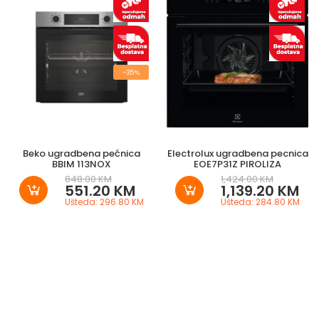
-35%
Beko ugradbena pećnica
Electrolux ugradbena pecnica
BBIM 113NOX
EOE7P31Z PIROLIZA
848.00 KM
1,424.00 KM
551.20 KM
1,139.20 KM
Ušteda: 296.80 KM
Ušteda: 284.80 KM