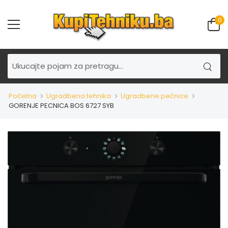
0
Početna
Ugradbena tehnika
Ugradbene pećnice
GORENJE PECNICA BOS 6727 SYB