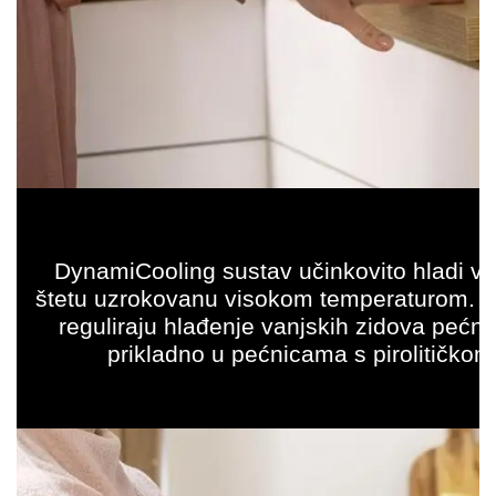
DynamiCooling sustav učinkovito hladi vanj
štetu uzrokovanu visokom temperaturom. U
reguliraju hlađenje vanjskih zidova peć
prikladno u pećnicama s pirolitičkom