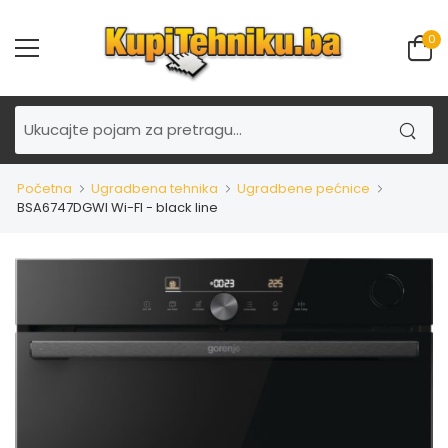
0
Početna
Ugradbena tehnika
Ugradbene pećnice
BSA6747DGWI Wi-FI - black line