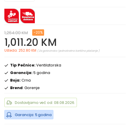
1,264.00 KM
-20%
1,011.20 KM
Ušteda: 252.80 KM
( Za gotovinsko i jednokratno kartično plaćanje )
Tip Pećnice:
Ventilatorska
Garancija:
5 godina
Boja:
Crna
Brend
: Gorenje
Dostavljamo već od: 08.08.2026.
Garancija: 5 godina