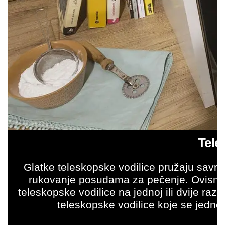
Tele
Glatke teleskopske vodilice pružaju savrš
rukovanje posudama za pečenje. Ovisno
teleskopske vodilice na jednoj ili dvije raz
teleskopske vodilice koje se jedno