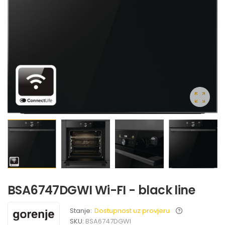
BSA6747DGWI Wi-FI - black line
Stanje:
Dostupnost uz provjeru
SKU:
BSA6747DGWI