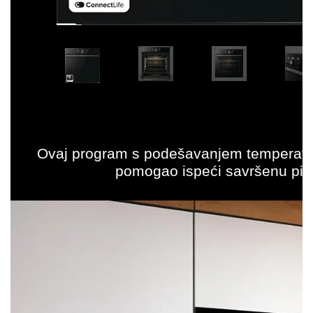
P
Ovaj program s podešavanjem temperatur
pomogao ispeći savršenu pizzu