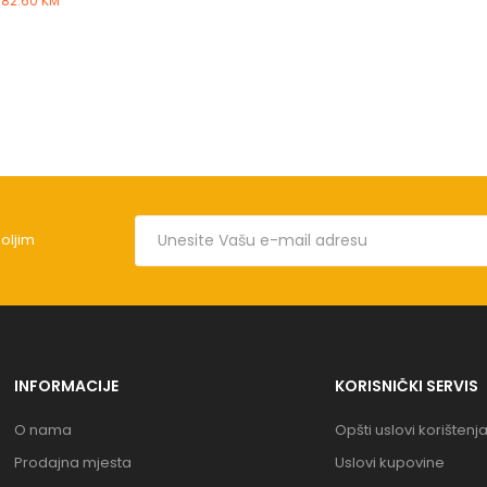
 82.60 KM
boljim
INFORMACIJE
KORISNIČKI SERVIS
O nama
Opšti uslovi korištenj
Prodajna mjesta
Uslovi kupovine