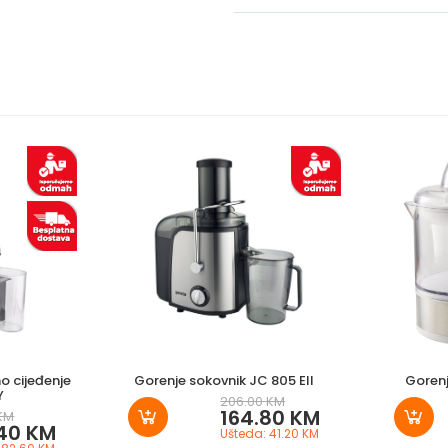
o cijeđenje
Gorenje sokovnik JC 805 EII
Gorenj
Y
206.00 KM
164.80 KM
 KM
40 KM
Ušteda: 41.20 KM