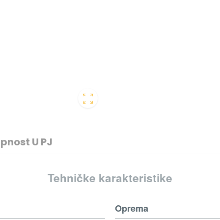
pnost U PJ
Tehničke karakteristike
Oprema