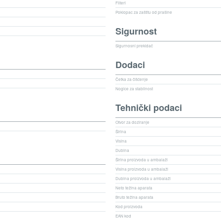
Filteri
Poklopac za zaštitu od prašine
Sigurnost
Sigurnosni prekidač
Dodaci
Četka za čišćenje
Nogice za stabilnost
Tehnički podaci
Otvor za doziranje
Širina
Visina
Dubina
Širina proizvoda u ambalaži
Visina proizvoda u ambalaži
Dubina proizvoda u ambalaži
Neto težina aparata
Bruto težina aparata
Kod proizvoda
EAN kod