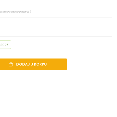
okratno kartično plaćanje )
.2026.
DODAJ U KORPU