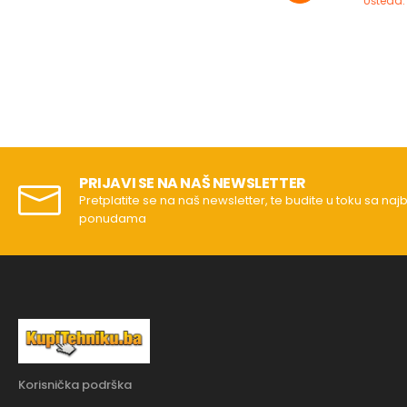
Ušteda:
PRIJAVI SE NA NAŠ NEWSLETTER
Pretplatite se na naš newsletter, te budite u toku sa naj
ponudama
Korisnička podrška