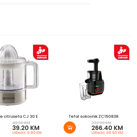
e citruseta CJ 30 E
Tefal sokovnik ZC150838
49.00 KM
333.00 KM
39.20 KM
266.40 KM
Ušteda: 9.80 KM
Ušteda: 66.60 KM