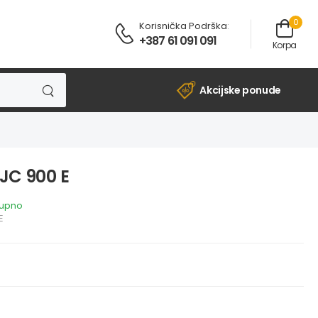
0
Korisnička Podrška
:
+387 61 091 091
Korpa
Akcijske ponude
 JC 900 E
tupno
E