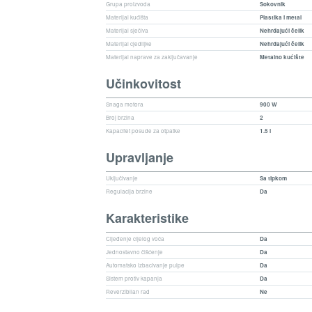
Grupa proizvoda
Sokovnik
Materijal kućišta
Plastika i metal
Materijal sječiva
Nehrđajući čelik
Materijal cjediljke
Nehrđajući čelik
Materijal naprave za zaključavanje
Metalno kućište
Učinkovitost
Snaga motora
900 W
Broj brzina
2
Kapacitet posude za otpatke
1.5 l
Upravljanje
Uključivanje
Sa tipkom
Regulacija brzine
Da
Karakteristike
Cijeđenje cijelog voća
Da
Jednostavno čišćenje
Da
Automatsko izbacivanje pulpe
Da
Sistem protiv kapanja
Da
Reverzibilan rad
Ne