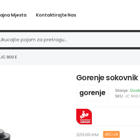
ajna Mjesta
Kontaktirajte Nas
 JC 900 E
Gorenje sokovnik
Stanje:
Dos
SKU:
JC 900 
229.00 KM
AKCIJA