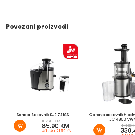
Povezani proizvodi
Sencor Sokovnik SJE 741SS
Gorenje sokovnik hladn
JC 4800 VW
107.40 KM
85.90 KM
413.00
330.
Ušteda: 21.50 KM