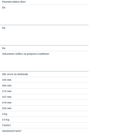
Posebni mirkro filter
Da
Da
Da
Vakumske nožice za potpunu stabilnost
XXL otvor za doziranje
300 mm
400 mm
210 mm
337 mm
418 mm
226 mm
4 kg
4.9 kg
730001
3838942074837