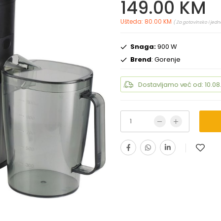
149.00 KM
Ušteda: 80.00 KM
( Za gotovinsko i jedn
Snaga:
900 W
Brend
: Gorenje
Dostavljamo već od: 10.08