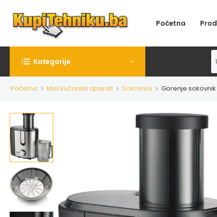
Početna
Prod
Kategorije
Početna
Mali kućanski aparati
Sokovnici
Gorenje sokovnik